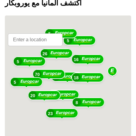
اكتشف ألمانيا مع يوروبكار
5
5
26
16
5
70
69
18
5
79
20
8
23