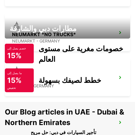
مطارات دبي والشارقة
NEUMARKT *NO TRUCKS*
NEUMARKT - GERMANY
خصومات مغرية على مستوى
خصم يصل إلى
15%
العالم
ما يصل إلى
خطط لصيفك بسهولة
15%
AMBERG
AMBERG - GERMANY
تخفيض
Our Blog articles in UAE - Dubai &
Northern Emirates
BAMBERG
BAMBERG - GERMANY
تأجير السيارات في دبي: حل مريح