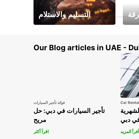
APPENZELL - SWITZERLAND
رقة
التسليم والاستلام
سيارتك
هذا الصيف! احصل على
صل إل
سيارتك من عتبة بابك
Our Blog articles in UAE - D
Car Renta
فوائد تأجير السيارات
لشهرية
تأجير السيارات في دبي: حل
في دبي
مريح
قرأ المزيد
اقرأ أكثر