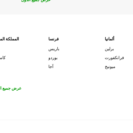
ألمانيا
فرنسا
المملكة الم
برلين
باريس
فرانكفورت
بوردو
كام
ميونيخ
آجا
عرض جميع ال