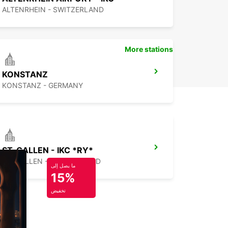
ALTENRHEIN - SWITZERLAND
More stations
KONSTANZ
KONSTANZ - GERMANY
ST. GALLEN - IKC *RY*
ST. GALLEN - SWITZERLAND
ما يصل إلى
15%
تخفيض