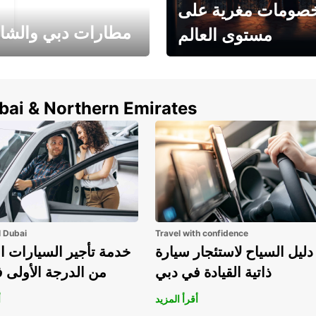
صومات مغرية على
مطارات دبي والشا
مستوى العالم
وفر حتى 15% مع Europcar
الخيار الأمثل لتأجير 
حول العالم!
في المطار ي
ubai & Northern Emirates
l Dubai
Travel with confidence
دليل السياح لاستئجار سيارة
خدمة تأجير السيارات ا
ذاتية القيادة في دبي
من الدرجة الأولى 
أقرأ المزيد
أ