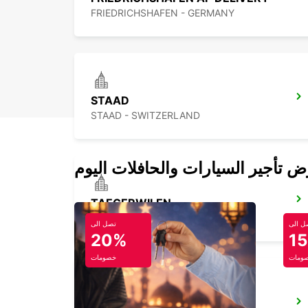
FRIEDRICHSHAFEN - GERMANY
STAAD
STAAD - SWITZERLAND
TAEGERWILEN
TAEGERWILEN - SWITZERLAND
ل الى
تصل الى
20%
1
ومات
خصومات
APPENZELL