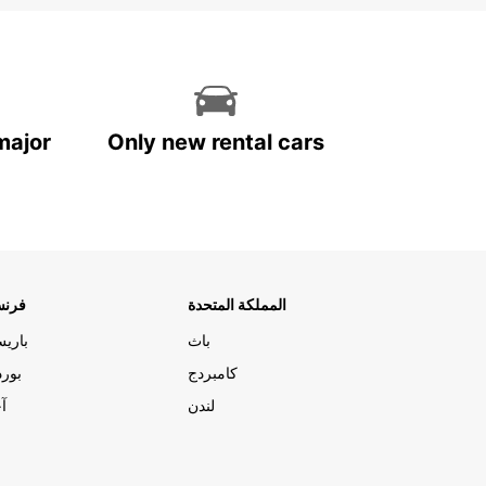
major
Only new rental cars
المملكة المتحدة
فرنس
باث
باري
كامبردج
بورد
لندن
آج