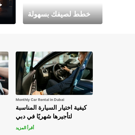
خ
خطط لصيفك بسهولة
احجز الآن وابدأ مغامرتك.
Monthly Car Rental in Dubai
كيفية اختيار السيارة المناسبة
لتأجيرها شهريًا في دبي
أقرأ المزيد