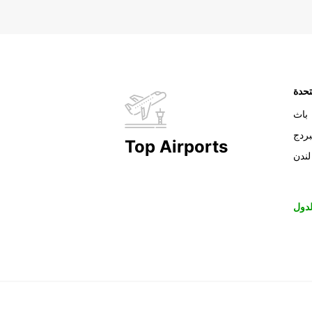
تحدة
باث
بردج
Top Airports
لندن
دول