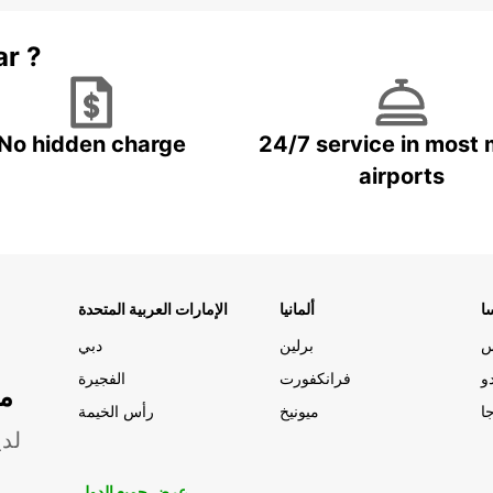
ar ?
No hidden charge
24/7 service in most 
airports
ا
ألمانيا
الإمارات العربية المتحدة
س
برلين
دبي
و
فرانكفورت
الفجيرة
مو
ا
ميونيخ
رأس الخيمة
لدي
عرض جميع الدول