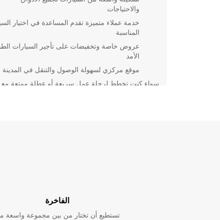
والاحتياجات
خدمة عملاء متميزة تقدم المساعدة في اختيار السي
المناسبة
عروض خاصة وتخفيضات على تأجير السيارات الطو
الأمد
موقع مركزي لسهولة الوصول والتنقل في المدينة
سواء كنت تخطط لرحلة عمل سريعة أو عطلة ممتعة مع
العائلة، Europcar تقدم لك السيارة المثالية لتلبية احتياج
احجز سيارتك اليوم واستمتع بتجربة تأجير سيارات مميزة 
فريدريشسهاف مع Europcar.
الفاخرة
تستطيع أن تختار من بين مجموعة واسعة م