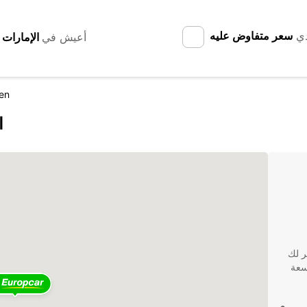
دي
سعر متفاوض عليه
أعيش في
fen
ا
مكان الصحيح! Europcar توفر لك
سعة