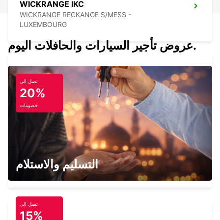
WICKRANGE IKC
WICKRANGE RECKANGE S/MESS -
LUXEMBOURG
عروض تأجير السيارات والحافلات اليوم.
تصل الى
HAHN AIRPORT
20%
HAHN-FLUGHAFEN - GERMANY
خصومات
THIONVILLE YUTZ
التسليم والاستلام
YUTZ - FRANCE
تصل الى
15%