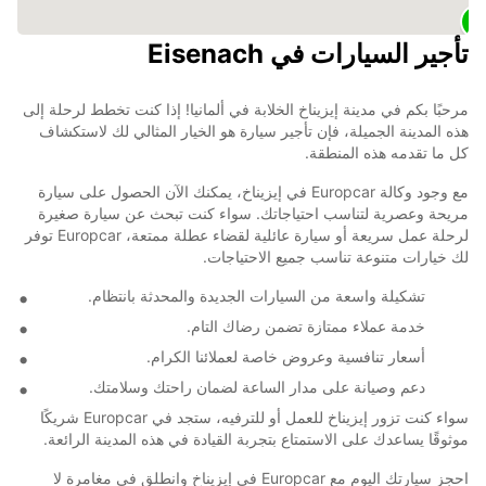
تأجير السيارات في Eisenach
مرحبًا بكم في مدينة إيزيناخ الخلابة في ألمانيا! إذا كنت تخطط لرحلة إلى
هذه المدينة الجميلة، فإن تأجير سيارة هو الخيار المثالي لك لاستكشاف
كل ما تقدمه هذه المنطقة.
مع وجود وكالة Europcar في إيزيناخ، يمكنك الآن الحصول على سيارة
مريحة وعصرية لتناسب احتياجاتك. سواء كنت تبحث عن سيارة صغيرة
لرحلة عمل سريعة أو سيارة عائلية لقضاء عطلة ممتعة، Europcar توفر
لك خيارات متنوعة تناسب جميع الاحتياجات.
تشكيلة واسعة من السيارات الجديدة والمحدثة بانتظام.
خدمة عملاء ممتازة تضمن رضاك التام.
أسعار تنافسية وعروض خاصة لعملائنا الكرام.
دعم وصيانة على مدار الساعة لضمان راحتك وسلامتك.
سواء كنت تزور إيزيناخ للعمل أو للترفيه، ستجد في Europcar شريكًا
موثوقًا يساعدك على الاستمتاع بتجربة القيادة في هذه المدينة الرائعة.
احجز سيارتك اليوم مع Europcar في إيزيناخ وانطلق في مغامرة لا