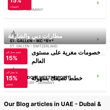
15%
SINGEN
خصومات
SINGEN - GERMANY
مطارات دبي والشارقة
ST. GALLEN - IKC *RY*
ST. GALLEN - SWITZERLAND
خصومات مغرية على مستوى
خصم يصل إلى
15%
العالم
ما يصل إلى
خطط لصيفك بسهولة
15%
PFULLENDORF MEETINGPOINT
PFULLENDORF - GERMANY
تخفيض
Our Blog articles in UAE - Dubai &