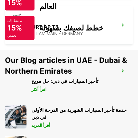
15%
العالم
ما يصل إلى
خطط لصيفك بسهولة
15%
FRANKFURT AP T3
FRANKFURT AM MAIN - GERMANY
تخفيض
Our Blog articles in UAE - Dubai &
Northern Emirates
HANAU
HANAU - GERMANY
تأجير السيارات في دبي: حل مريح
اقرأ أكثر
خدمة تأجير السيارات الشهرية من الدرجة الأولى
في دبي
أقرأ المزيد