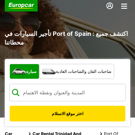
تأجير السيارات في Port of Spain : اكتشف جميع
محطاتنا
ما نوع المركبة؟
شاحنات الفان والشاحنات العادية
سيارة
اختر موقع الاستلام
Car
Car Rental Trinidad And
Port Of