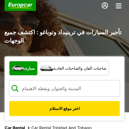
تأجير السيارات في ترينيداد وتوباغو : اكتشف جميع
الوجهات
ما نوع المركبة؟
شاحنات الفان والشاحنات العادية
سيارة
اختر موقع الاستلام
Car Rental
Car Rental Trinidad And Tobago