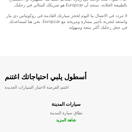
بالطبيعة الخلابة، ستجد أن Europcar هو شريكك المثالي في رحلتك.
لا تتردد في الاتصال بنا اليوم لحجز سيارتك القادمة في روكويتاس دي مار
واستعد لتجربة تأجير ممتازة ومريحة مع Europcar. نحن هنا لمساعدتك
في جعل رحلتك أكثر متعة وسهولة.
أسطول يلبي احتياجاتك اغتنم
اغتنم الفرصة لاختبار السيارات الجديدة
سيارات المدينة
نطاق سيارة المدينة
شاهد المزيد