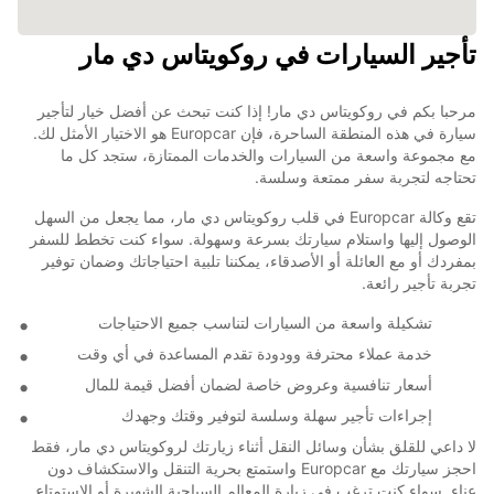
تأجير السيارات في روكويتاس دي مار
مرحبا بكم في روكويتاس دي مار! إذا كنت تبحث عن أفضل خيار لتأجير
سيارة في هذه المنطقة الساحرة، فإن Europcar هو الاختيار الأمثل لك.
مع مجموعة واسعة من السيارات والخدمات الممتازة، ستجد كل ما
تحتاجه لتجربة سفر ممتعة وسلسة.
تقع وكالة Europcar في قلب روكويتاس دي مار، مما يجعل من السهل
الوصول إليها واستلام سيارتك بسرعة وسهولة. سواء كنت تخطط للسفر
بمفردك أو مع العائلة أو الأصدقاء، يمكننا تلبية احتياجاتك وضمان توفير
تجربة تأجير رائعة.
تشكيلة واسعة من السيارات لتناسب جميع الاحتياجات
خدمة عملاء محترفة وودودة تقدم المساعدة في أي وقت
أسعار تنافسية وعروض خاصة لضمان أفضل قيمة للمال
إجراءات تأجير سهلة وسلسة لتوفير وقتك وجهدك
لا داعي للقلق بشأن وسائل النقل أثناء زيارتك لروكويتاس دي مار، فقط
احجز سيارتك مع Europcar واستمتع بحرية التنقل والاستكشاف دون
عناء. سواء كنت ترغب في زيارة المعالم السياحية الشهيرة أو الاستمتاع