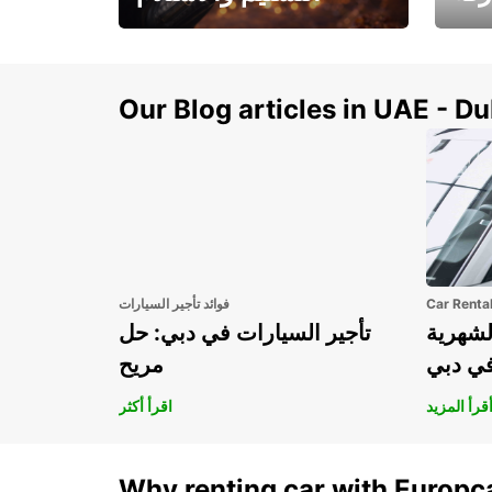
سيارتك
هذا الصيف! احصل على
صل إل
سيارتك من عتبة بابك
Our Blog articles in UAE - D
Car Renta
فوائد تأجير السيارات
لشهرية
تأجير السيارات في دبي: حل
في دبي
مريح
قرأ المزيد
اقرأ أكثر
Why renting car with Europc