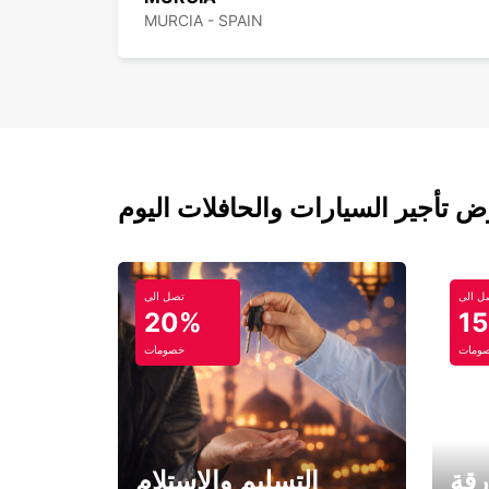
MURCIA - SPAIN
ل الى
تصل الى
20%
1
ومات
خصومات
رقة
التسليم والاستلام