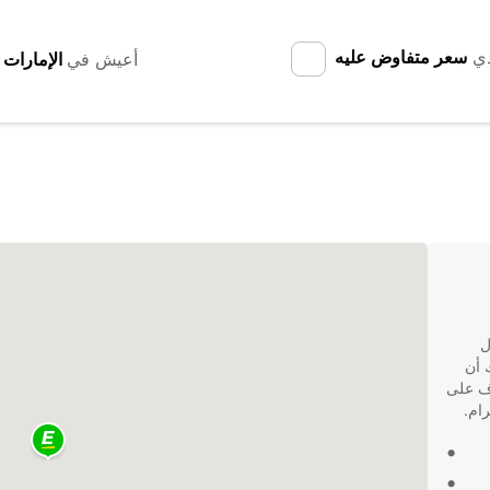
دي
سعر متفاوض عليه
أعيش في
ل
 أن
. تعرف على
رام.