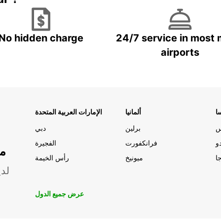
No hidden charge
24/7 service in most 
airports
ا
ألمانيا
الإمارات العربية المتحدة
س
برلين
دبي
و
فرانكفورت
الفجيرة
مو
ا
ميونيخ
رأس الخيمة
لدي
عرض جميع الدول