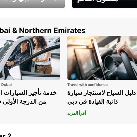
وفر حتى 15% مع Europcar
الخيار الأمثل لتأجير 
حول العالم!
في المطار ي
ubai & Northern Emirates
l Dubai
Travel with confidence
دليل السياح لاستئجار سيارة
خدمة تأجير السيارات ا
ذاتية القيادة في دبي
من الدرجة الأولى 
أقرأ المزيد
أ
ar ?