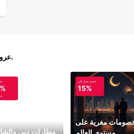
عروض تأجير السيارات والحافلات اليوم.
خصم يصل إلى
تص
5%
15%
خص
صومات مغرية على
مطارات دبي والشا
مستوى العالم