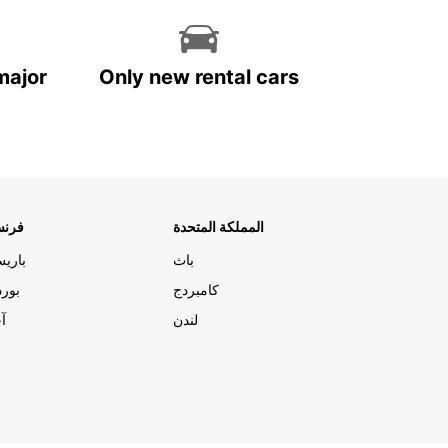
major
Only new rental cars
المملكة المتحدة
فرنس
باث
باري
كامبردج
بورد
لندن
آج