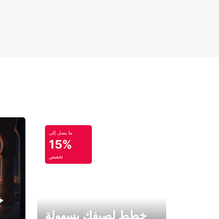
ما يصل إلى
15%
تخفيض
خ
خطط لصيفك بسهولة