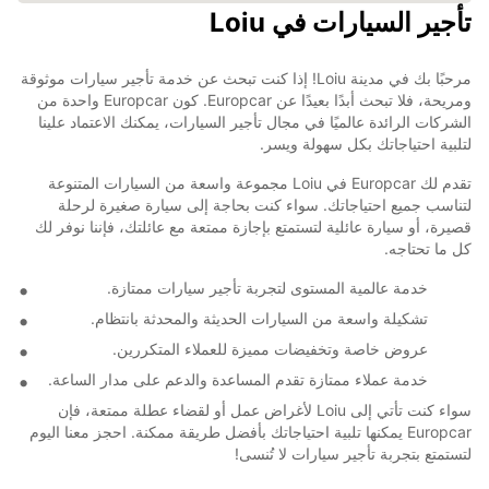
تأجير السيارات في Loiu
مرحبًا بك في مدينة Loiu! إذا كنت تبحث عن خدمة تأجير سيارات موثوقة
ومريحة، فلا تبحث أبدًا بعيدًا عن Europcar. كون Europcar واحدة من
الشركات الرائدة عالميًا في مجال تأجير السيارات، يمكنك الاعتماد علينا
لتلبية احتياجاتك بكل سهولة ويسر.
تقدم لك Europcar في Loiu مجموعة واسعة من السيارات المتنوعة
لتناسب جميع احتياجاتك. سواء كنت بحاجة إلى سيارة صغيرة لرحلة
قصيرة، أو سيارة عائلية لتستمتع بإجازة ممتعة مع عائلتك، فإننا نوفر لك
كل ما تحتاجه.
خدمة عالمية المستوى لتجربة تأجير سيارات ممتازة.
تشكيلة واسعة من السيارات الحديثة والمحدثة بانتظام.
عروض خاصة وتخفيضات مميزة للعملاء المتكررين.
خدمة عملاء ممتازة تقدم المساعدة والدعم على مدار الساعة.
سواء كنت تأتي إلى Loiu لأغراض عمل أو لقضاء عطلة ممتعة، فإن
Europcar يمكنها تلبية احتياجاتك بأفضل طريقة ممكنة. احجز معنا اليوم
لتستمتع بتجربة تأجير سيارات لا تُنسى!