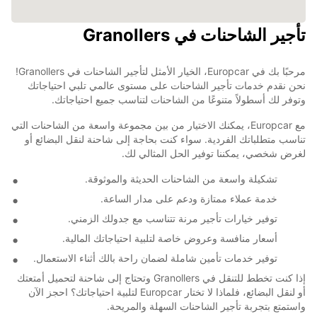
تأجير الشاحنات في Granollers
مرحبًا بك في Europcar، الخيار الأمثل لتأجير الشاحنات في Granollers!
نحن نقدم خدمات تأجير الشاحنات على مستوى عالمي تلبي احتياجاتك
وتوفر لك أسطولاً متنوعًا من الشاحنات لتناسب جميع احتياجاتك.
مع Europcar، يمكنك الاختيار من بين مجموعة واسعة من الشاحنات التي
تناسب متطلباتك الفردية. سواء كنت بحاجة إلى شاحنة لنقل البضائع أو
لغرض شخصي، يمكننا توفير الحل المثالي لك.
تشكيلة واسعة من الشاحنات الحديثة والموثوقة.
خدمة عملاء ممتازة ودعم على مدار الساعة.
توفير خيارات تأجير مرنة تتناسب مع جدولك الزمني.
أسعار منافسة وعروض خاصة لتلبية احتياجاتك المالية.
توفير خدمات تأمين شاملة لضمان راحة بالك أثناء الاستعمال.
إذا كنت تخطط للتنقل في Granollers وتحتاج إلى شاحنة لتحميل أمتعتك
أو لنقل البضائع، فلماذا لا تختار Europcar لتلبية احتياجاتك؟ احجز الآن
واستمتع بتجربة تأجير الشاحنات السهلة والمريحة.