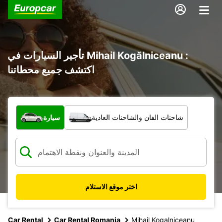
تأجير السيارات في Mihail Kogălniceanu :
اكتشف جميع محطاتنا
ما نوع المركبة؟
شاحنات الفان والشاحنات العادية
سيارة
اختر موقع الاستلام
Car Rental
Car Rental Romania
Mihail Kogalniceanu