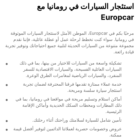
استئجار السيارات في رومانيا مع
Europcar
مرحبًا بكم في Europcar، الموطن الأمثل لاستئجار السيارات الموثوقة
في رومانيا. سواء كنت تخطط لرحلة عمل أو عطلة عائلية، فإننا نقدم
مجموعة متنوعة من السيارات الحديثة لتلبية جميع احتياجاتك وتوفير تجربة
قيادة رائعة.
تشكيلة واسعة من السيارات للاختيار من بينها، بما في ذلك
السيارات العائلية الفسيحة، والسيارات الاقتصادية للسفر
المنفرد، والسيارات الرياضية لمغامرات الطرق الوعرة.
خدمة عملاء ممتازة تقدمها فرقنا المحترفة لضمان تجربة
استئجار سيارة سلسة ومريحة.
أماكن استلام وتسليم مريحة في مواقعنا في رومانيا، بما في
ذلك المطارات ومحطات السكك الحديدية وأماكن الإقامة
الرئيسية.
تأمين شامل للسيارة لسلامتك وراحتك أثناء رحلتك.
عروض وخصومات حصرية لعملائنا الدائمين لتوفير أفضل قيمة
ممكنة.