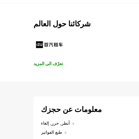
شركائنا حول العالم
تعرّف الى المزيد
معلومات عن حجزك
أنظر, حرر, إلغاء
طبع الفواتير