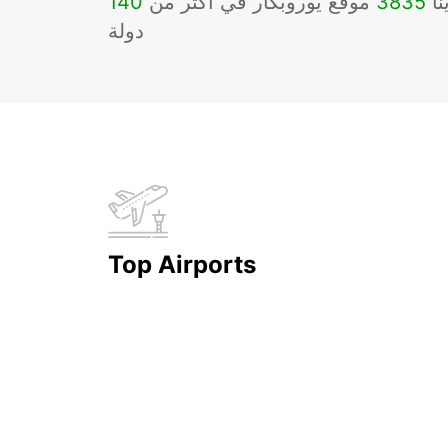
نا
3835
موقع يوروبكار في أكثر من
140
دولة
Top Airports