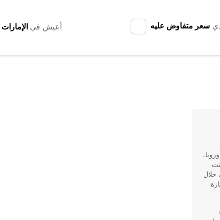
دي
سعر متفاوض عليه
أعيش في
وروبا،
نت
 خلال
ازة