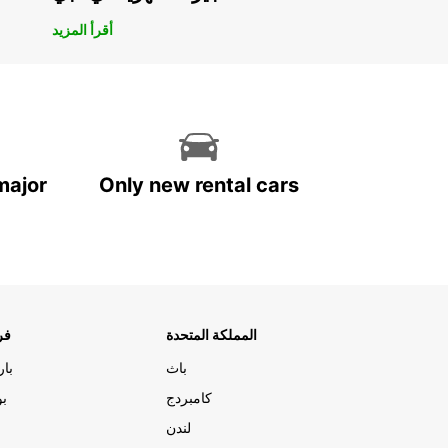
أقرأ المزيد
major
Only new rental cars
المملكة المتحدة
فر
باث
با
كامبردج
بو
لندن