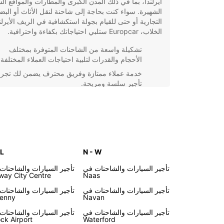
أيرلندا، بما في ذلك المدن الكبرى والمطارات والمواقع ال
الشهيرة. سواء كنت بحاجة إلى شاحنة لنقل الأثاث أو البضا
التجارية أو حتى للقيام بجولة استكشافية في الريف الأيرل
الخلاب، Europcar ستلبي احتياجاتك بكفاءة واحترافية.
تشكيلة واسعة من الشاحنات المتوفرة بمختلف
الأحجام والقدرات لتلبية احتياجات العملاء المختلفة.
خدمة عملاء ممتازة وفريق محترف يضمن لك تجرب
تأجير سلسة ومريحة.
أسعار تنافسية وعروض خاصة متاحة للحصول على
أفضل قيمة مقابل أموالك.
موقع مركزي للموقع لسهولة الوصول وتوفير الوق
والجهد أثناء استلام وتسليم الشاحنة.
باختيار Europcar لتأجير شاحنتك في أيرلندا، يمكنك الاس
 L
N - W
بحرية التنقل والاستكشاف بأسلوب مريح ومناسب. لا تترد
الاتصال بنا للحجز المسبق وضمان توافر الشاحنة المثالية
تأجير السيارات والشاحنات في
تأجير السيارات والشاحنات
Naas
لاحتياجاتك، واستعد لرحلة لا تُنسى في أيرلندا.
way City Centre
تأجير السيارات والشاحنات في
تأجير السيارات والشاحنات
kenny
Navan
تأجير السيارات والشاحنات في
تأجير السيارات والشاحنات
ck Airport
Waterford