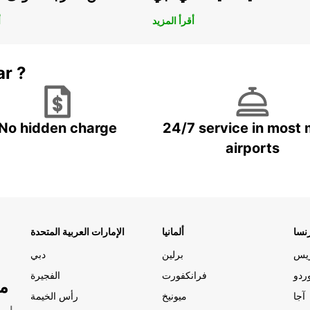
أقرأ المزيد
أ
ar ?
No hidden charge
24/7 service in most 
airports
نسا
ألمانيا
الإمارات العربية المتحدة
ريس
برلين
دبي
ردو
فرانكفورت
الفجيرة
مو
آجا
ميونيخ
رأس الخيمة