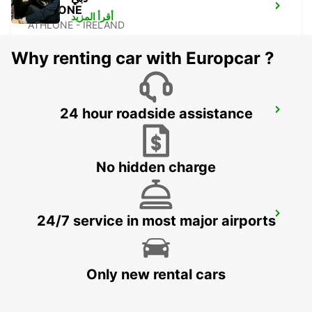
ATHLONE
أقرأ المزيد
ATHLONE - IRELAND
Why renting car with Europcar ?
24 hour roadside assistance
KILKENNY
KILKENNY - IRELAND
No hidden charge
WATERFORD
24/7 service in most major airports
WATERFORD - IRELAND
Only new rental cars