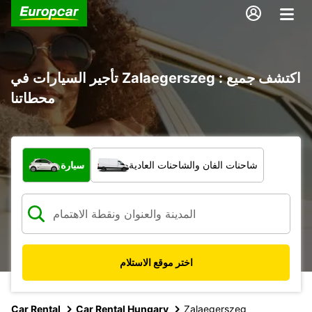
تأجير السيارات في Zalaegerszeg : اكتشف جميع
محطاتنا
ما نوع المركبة؟
شاحنات الفان والشاحنات العادية
سيارة
اختر موقع الاستلام
Car Rental
Car Rental Hungary
Zalaegerszeg