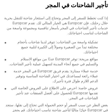
تأجير الشاحنات في المجر
إذا كنت تخطط للسفر إلى المجر وتحتاج إلى استئجار شاحنة للتنقل بحرية
خلال رحلتك، فإن Europcar هي الخيار المثالي لك. تقدم Europcar
خدمات تأجير الشاحنات في المجر بأسعار تنافسية ومجموعة واسعة من
الشاحنات لتناسب احتياجاتك.
تشكيلة واسعة من الشاحنات: تتوفر لدينا شاحنات بأحجام
مختلفة تبدأ من الصغيرة وصولاً إلى الكبيرة لتلبية جميع
احتياجاتك.
مواقع مريحة: توفر Europcar عددًا من مواقع الاستلام
والتسليم في جميع أنحاء المدينة لتسهيل عملية تأجير الشاحنات.
خدمة عملاء ممتازة: يقدم فريق Europcar في المجر خدمة
عملاء رائعة لمساعدتك في اختيار الشاحنة المناسبة وتوفير
الدعم اللازم طوال فترة تأجيرك.
عروض خاصة: احرص على الاطلاع على العروض الخاصة التي
تقدمها Europcar للحصول على أفضل الصفقات عند تأجير
الشاحنات في المجر.
بغض النظر عن سبب السفر أو حجم الحمولة التي تحتاج إلى نقلها، ستجد
في Europcar خيارًا مثاليًا لتأجير شاحنة تناسب احتياجاتك. قم بحجز