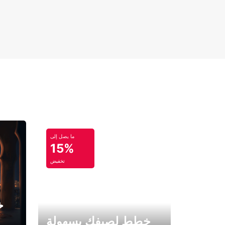
ما يصل إلى
15%
تخفيض
خ
خطط لصيفك بسهولة