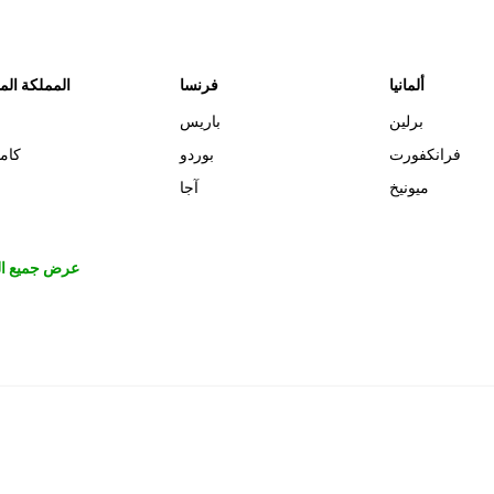
ألمانيا
فرنسا
المملكة الم
برلين
باريس
فرانكفورت
بوردو
كام
ميونيخ
آجا
عرض جميع ال