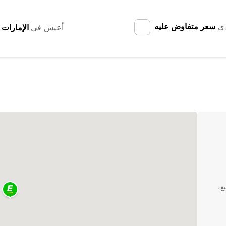
دي
سعر متفاوض عليه
أعيش في
يع،