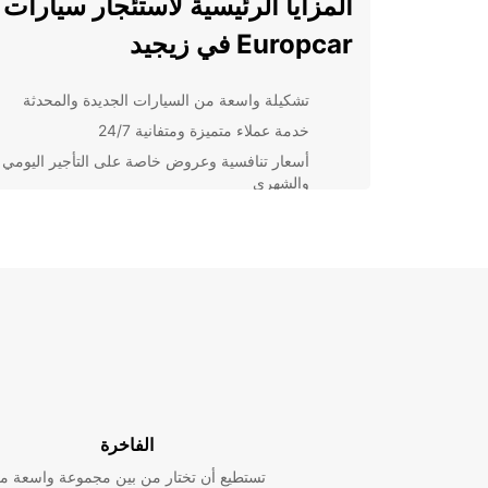
المزايا الرئيسية لاستئجار سيارات
Europcar في زيجيد
تشكيلة واسعة من السيارات الجديدة والمحدثة
خدمة عملاء متميزة ومتفانية 24/7
أسعار تنافسية وعروض خاصة على التأجير اليومي
والشهري
توفير خيارات تأمين شامل لضمان راحتك وسلامتك
إمكانية التسليم والاستلام في موقع اختيارك للراحة
القصوى
لا تنتظر المزيد - احجز سيارتك مع Europcar اليوم
بتجربة تأجير سيارات سلسة وموثوقة في زيجيد.
الفاخرة
تستطيع أن تختار من بين مجموعة واسعة م