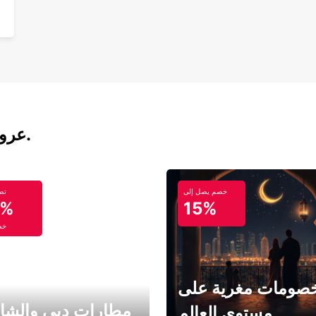
عروض تأجير السيارات والحافلات اليوم.
خصم يصل إلى
تص
5%
15%
خص
صومات مغرية على
مطارات دبي والشا
مستوى العالم