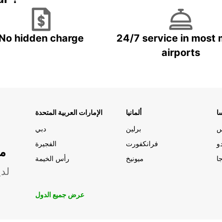
No hidden charge
24/7 service in most 
airports
ا
ألمانيا
الإمارات العربية المتحدة
س
برلين
دبي
و
فرانكفورت
الفجيرة
مو
ا
ميونيخ
رأس الخيمة
لدي
عرض جميع الدول