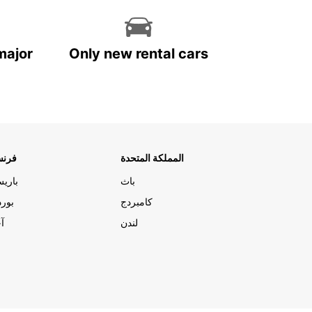
major
Only new rental cars
المملكة المتحدة
فرنس
باث
باري
كامبردج
بورد
لندن
آج