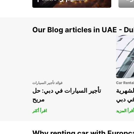
سيارتك
هذا الصيف! احصل على
صل إل
سيارتك من عتبة بابك
Our Blog articles in UAE - D
Car Renta
فوائد تأجير السيارات
لشهرية
تأجير السيارات في دبي: حل
في دبي
مريح
قرأ المزيد
اقرأ أكثر
Why renting car with Europc