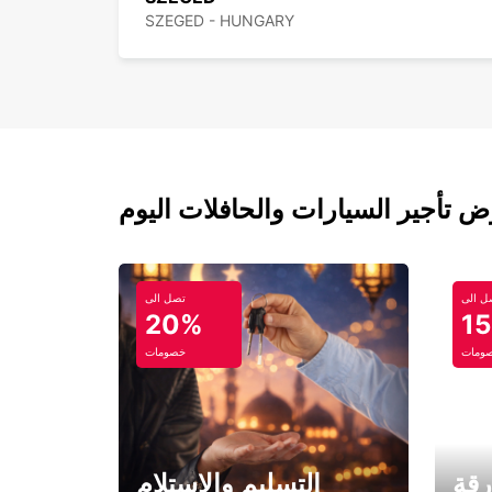
SZEGED - HUNGARY
ل الى
تصل الى
20%
1
ومات
خصومات
رقة
التسليم والاستلام