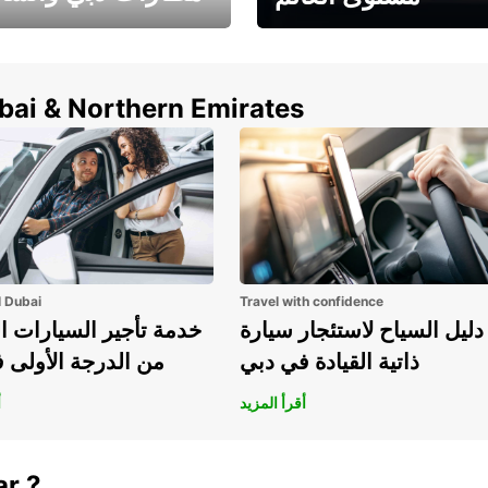
وفر حتى 15% مع Europcar
الخيار الأمثل لتأجير 
حول العالم!
في المطار ي
ubai & Northern Emirates
l Dubai
Travel with confidence
دليل السياح لاستئجار سيارة
خدمة تأجير السيارات ا
ذاتية القيادة في دبي
من الدرجة الأولى 
أقرأ المزيد
أ
ar ?