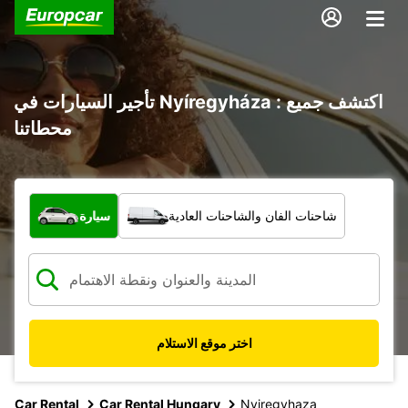
تأجير السيارات في Nyíregyháza : اكتشف جميع
محطاتنا
ما نوع المركبة؟
شاحنات الفان والشاحنات العادية
سيارة
اختر موقع الاستلام
Car Rental
Car Rental Hungary
Nyiregyhaza