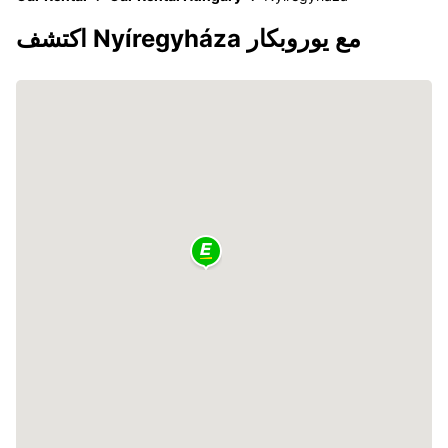
اكتشف Nyíregyháza مع يوروبكار