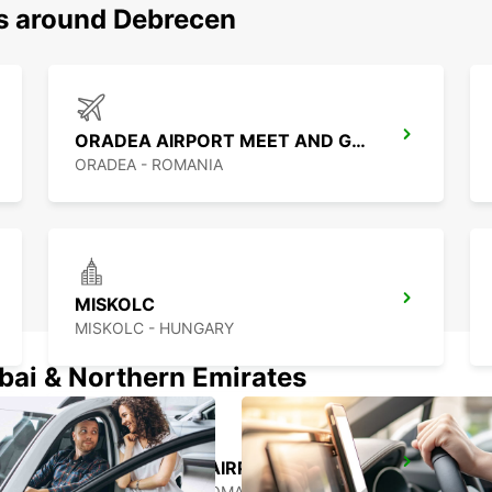
ns around Debrecen
ORADEA AIRPORT MEET AND GREET
ORADEA - ROMANIA
MISKOLC
MISKOLC - HUNGARY
ubai & Northern Emirates
CLUJ NAPOCA AIRPORT
CLUJ NAPOCA - ROMANIA