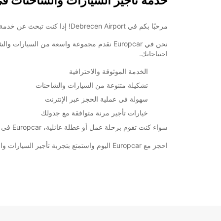
خدمة تأجير السيارات والشاحنات في brecen Airport
مرحبًا بكم في Debrecen Airport! إذا كنت تبحث عن خدمة تأجير السيارات والشاحنات الموثوقة والموجودة في المطار، فإن Europcar هي الخيار الأمثل لك.
نحن في Europcar نقدم مجموعة واسعة من الس
احتياجاتك.
الخدمة الموثوقة والاحترافية
تشكيلة متنوعة من السيارات والشاحنات
سهولة في عملية الحجز عبر الإنترنت
خيارات تأجير مرنة متوافقة مع جدولك
سواء كنت تقوم برحلة عمل أو عطلة عائلية، Europcar في Debrecen Airport يوفر لك الخدمة التي تحتاج إليها بأسعار معقولة وشفافة.
احجز مع Europcar اليوم واستمتع بتجربة تأجير السيارات والشاحنات السلسة في Debrecen Airport.