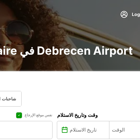
تأجير voiture و utilitaire في Debrecen Airport
شاحنات ال
وقت وتاريخ الاستلام
نفس موقع الإرجاع