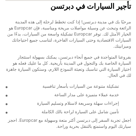
تأجير السيارات في دبرتسن
مرحبًا بك في مدينة دبرتسن! إذا كنت تخطط لرحلة إلى هذه المدينة
الرائعة وتبحث عن وسيلة مواصلات مريحة ومناسبة، فإن Europcar هو
الخيار الأمثل لك. توفر Europcar تشكيلة واسعة من السيارات، بدءًا من
السيارات الاقتصادية وحتى السيارات الفاخرة، لتناسب جميع احتياجاتك
وميزانيتك.
بفروعنا المتواجدة في جميع أنحاء دبرتسن، يمكنك بسهولة استئجار
السيارة الخاصة بك والتجول في المدينة بأريحية. كل ما عليك فعله هو
اختيار السيارة التي تناسبك وتعبئة النموذج اللازم، وستكون السيارة جاهزة
لك في الحال.
تشكيلة متنوعة من السيارات بأسعار تنافسية
خدمة عملاء متميزة على مدار الساعة
إجراءات سهلة وسريعة لاستلام وتسليم السيارة
تأمين شامل على السيارة لراحة بالك الكاملة
اجعل تجربة السفر إلى دبرتسن أكثر متعة وسهولة مع Europcar. احجز
سيارتك اليوم واستمتع بالتنقل بحرية وراحة.