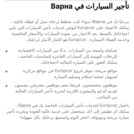
تأجير السيارات في Варна
مرحبًا بك في Варна! سواء كنت تخطط لرحلة عمل أو عطلة عائلية ،
يمكنك الاعتماد على Europcar لتوفير خدمات تأجير السيارات التي تلبي
احتياجاتك بالضبط. يعد الاختيار من بجودة السيارات والأسعار التنافسية
وخدمة العملاء الممتازة ، Europcar هو الخيار الأمثل لرحلتك.
تشكيلة واسعة من السيارات: بدءًا من السيارات الاقتصادية
للرحلات اليومية إلى السيارات الفاخرة للمناسبات الخاصة ،
يمكنك العثور على السيارة المثالية لاحتياجاتك.
مواقع مريحة: تتوفر فروع Europcar في مواقع مركزية
لتسهيل عملية استلام وتسليم السيارة.
موظفون متخصصون: فريقنا يضم موظفين محترفين يضمنون
تقديم الدعم والمشورة اللازمة لتجربة تأجير السيارات الخالية
من المتاعب.
باختيار Europcar لخدمات تأجير السيارات الخاصة بك في Варна ،
يمكنك أن تطمئن إلى أنك ستحصل على خدمة عالية الجودة وتجربة تأجير
سيارة مريحة وموثوقة. احجز اليوم واستمتع برحلتك بكل سهولة!