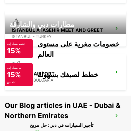
مطارات دبي والشارقة
ISTANBUL ATASEHIR MEET AND GREET
ISTANBUL - TURKEY
خصومات مغرية على مستوى
خصم يصل إلى
15%
العالم
ما يصل إلى
خطط لصيفك بسهولة
15%
PLOVDIV AIRPORT
PLOVDIV - BULGARIA
تخفيض
Our Blog articles in UAE - Dubai &
Northern Emirates
CONSTANTA AIRPORT
MIHAIL KOGALNICEANU - ROMANIA
تأجير السيارات في دبي: حل مريح