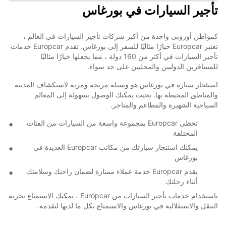
تأجير السيارات في بورغاس
كمواطن أوروبي واحدة من أكبر شركات تأجير السيارات في العالم ،
تعتبر Europcar خيارًا مثاليًا للسفر إلى بورغاس. تقدم Europcar خدمات
تأجير السيارات في أكثر من 160 دولة ، مما يجعلها خيارًا مثاليًا
للمسافرين الدوليين والمحليين على حد سواء.
استئجار سيارة في بورغاس هو وسيلة مريحة ومرنة لاستكشاف المدينة
والمناطق المحيطة بها. بحيث يمكنك الوصول بسهولة إلى المعالم
السياحية الشهيرة والمطاعم والمتاجر.
تحظى Europcar بمجموعة واسعة من السيارات من الفئات
المختلفة
يمكنك استئجار سيارتك من مكاتب Europcar العديدة في
بورغاس
يقدم Europcar خدمة عملاء ممتازة لضمان راحتك وسلامتك
أثناء رحلتك
باستخدام خدمات تأجير السيارات من Europcar ، يمكنك الاستمتاع بحرية
التنقل والاستقلالية في بورغاس والاستمتاع بكل ما لديها لتقدمه.