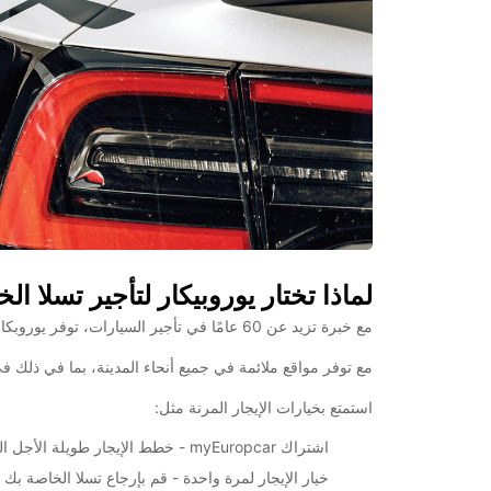
لماذا تختار يوروبيكار لتأجير تسلا ا
مع خبرة تزيد عن 60 عامًا في تأجير السيارات، توفر يوروبكار أسطولًا من طرازات تسلا الحديثة والمصانة جيدًا.
مع توفر مواقع ملائمة في جميع أنحاء المدينة، بما في ذلك ف
استمتع بخيارات الإيجار المرنة مثل:
اشتراك myEuropcar - خطط الإيجار طويلة الأجل الشاملة لكل شيء
خيار الإيجار لمرة واحدة - قم بإرجاع تسلا الخاصة بك