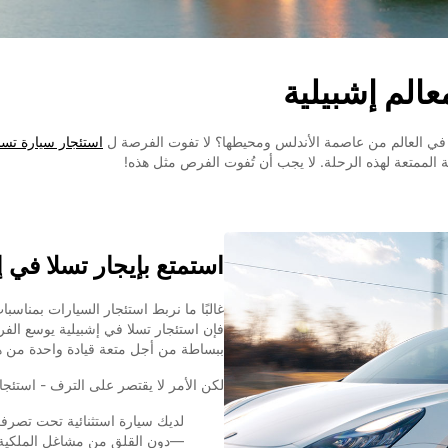
الم إشبيلية
ة في العالم من عاصمة الأندلس ومحيطها؟ لا تفوت الفرصة ل
استئجار سيارة تسل
 الممتعة لهذه الرحلة. لا يجب أن تُفوت الفرص مثل هذه!
استمتع بإيجار تسلا في إ
غالبًا ما نربط استئجار السيارات بمناسب
فإن استئجار تسلا في إشبيلية يوسع الف
ببساطة من أجل متعة قيادة واحدة من هذ
لكن الأمر لا يقتصر على الترف - استئجار
لديك سيارة استثنائية تحت تصرفك 
—دون القلق من مشاغل الملكية ط