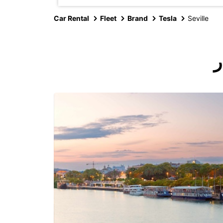
Car Rental
Fleet
Brand
Tesla
Seville
ر