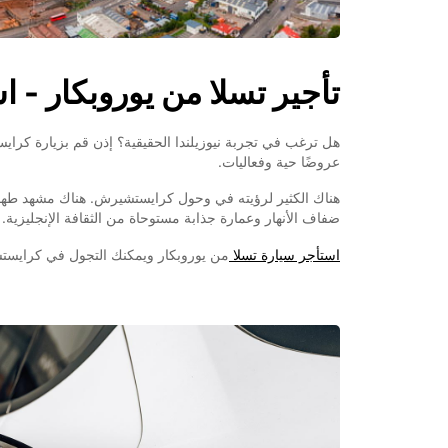
تأجير تسلا من يوروبكار - 
هل ترغب في تجربة نيوزيلندا الحقيقية؟ إذن قم بزيارة كرا
عروضًا حية وفعاليات.
هناك الكثير لرؤيته في وحول كرايستشيرش. هناك مشهد طهوي
ضفاف الأنهار وعمارة جذابة مستوحاة من الثقافة الإنجليزية. ق
استأجر سيارة تسلا
من يوروبكار ويمكنك التجول في كرايستشيرش