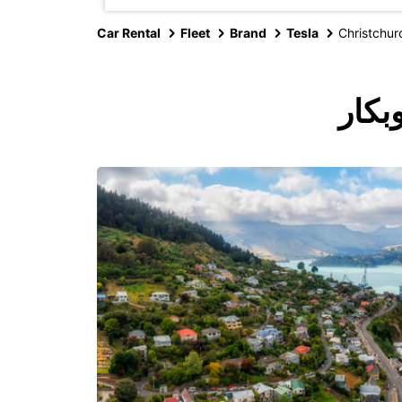
Car Rental
Fleet
Brand
Tesla
Christchur
بكار