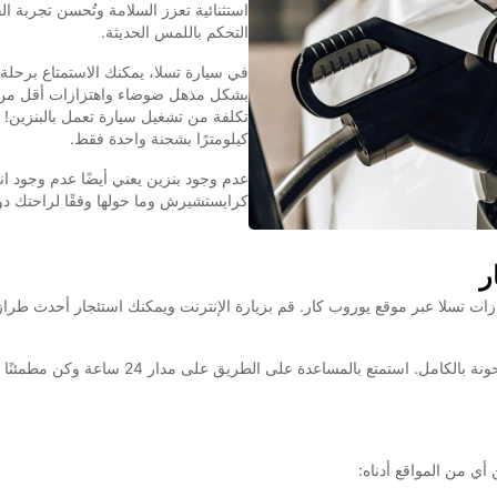
استثنائية تعزز السلامة وتُحسن تجربة ا
التحكم باللمس الحديثة.
في سيارة تسلا، يمكنك الاستمتاع برحلة 
بشكل مذهل ضوضاء واهتزازات أقل من ال
كيلومترًا بشحنة واحدة فقط.
عدم وجود بنزين يعني أيضًا عدم وجود ا
كرايستشيرش وما حولها وفقًا لراحتك دون ال
ر
ات تسلا عبر موقع يوروب كار. قم بزيارة الإنترنت ويمكنك استئجار أحدث طراز 
جميع سيارات تسلا التي نقوم بتأجيرها في حالة مم
أي من المواقع أدناه: