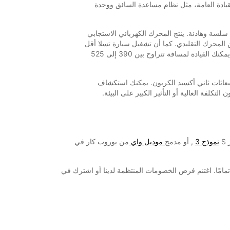
لقيادة العامة، مثل نظام مساعدة السائق ووحدة
سلسة وهادئة. ينتج المحرك الكهربائي الاستجابي
محرك التقليدي. كما أن تشغيل سيارة تسلا أقل
تكلفة من تشغيل سيارة تعمل بالبنزين! يمكنك القيادة لمسافة تتراوح بين 390 إلى 525
نبعاثات ثاني أكسيد الكربون. يمكنك استكشاف
تكلفة العالية أو التأثير الكبير على البيئة.
S
نموذج 3
, أو مدمج
موديل واي
من يوروب كار في
تازة ومشحونة بالكامل. استمتع بالمساعدة على الطريق على مدار 24 ساعة وكن مطمئنًا تمامًا. اغتنم فرص الخصومات المنتظمة لدينا أو اشترك في