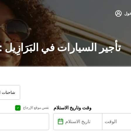
خول
تأجير السيارات في البَرَازِي
شاحنات ال
وقت وتاريخ الاستلام
نفس موقع الإرجاع