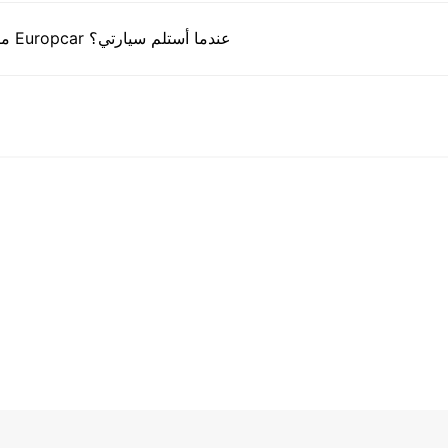
ما هي المستندات التي أحتاج إلى تقديمها إلى مكتب Europcar عندما أستلم سيارتي؟