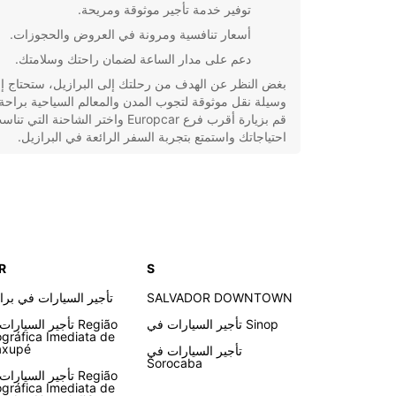
توفير خدمة تأجير موثوقة ومريحة.
أسعار تنافسية ومرونة في العروض والحجوزات.
دعم على مدار الساعة لضمان راحتك وسلامتك.
بغض النظر عن الهدف من رحلتك إلى البرازيل، ستحتاج إ
وسيلة نقل موثوقة لتجوب المدن والمعالم السياحية براحة 
قم بزيارة أقرب فرع Europcar واختر الشاحنة التي تن
احتياجاتك واستمتع بتجربة السفر الرائعة في البرازيل.
 R
S
SALVADOR DOWNTOWN
تأجير السيارات في براز
تأجير السيارات في Sinop
تأجير السيارات في o
gráfica Imediata de
axupé
تأجير السيارات في
Sorocaba
تأجير السيارات في o
gráfica Imediata de