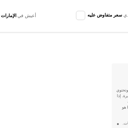
دي
سعر متفاوض عليه
أعيش في
 وتحتوي
ة. إذا
ومناسبة لك ولأسرتك، فإن استئجار شاحنة من Europcar هو
ات.