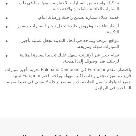
تشكيلة واسعة من السيارات للاختيار من بينها، بما في ذلك
السيارات العائلية والفاخرة والاقتصادية.
خدمة عملاء ممتازة تضمن راحتك ورضاك التام.
أسعار تنافسية وعروض خاصة تجعل تأجير السيارات ميسور
التكلفة.
مواقع مريحة ومتاحة في أنحاء المدينة تجعل عملية تأجير
السيارات سهلة ومريحة.
نظام حجز عبر الإنترنت يسهل عليك تحديد السيارة المثالية
لرحلتك قبل وصولك إلى المدينة.
باختصار، تقدم Europcar في Balneário Camboriú تجربة تأجير سيارات
فريدة ومميزة تجعل رحلتك أكثر سهولة وراحة. اختر Europcar لتلبية
جميع احتياجات النقل الخاصة بك واستمتع برحلة لا تنسى في هذه المدينة
الساحرة في البرازيل.