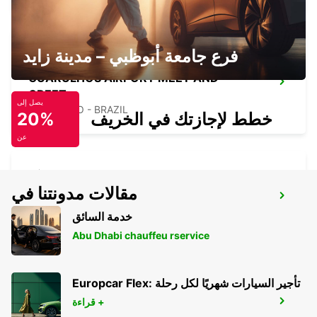
فرع جامعة أبوظبي – مدينة زايد
GUARULHOS AIRPORT MEET AND
GREET
يصل إلى
SAO PAULO - BRAZIL
خطط لإجازتك في الخريف
20%
عن
مقالات مدونتنا في
SALTO CITY
SALTO - URUGUAY
خدمة السائق
Abu Dhabi chauffeu rservice
Europcar Flex: تأجير السيارات شهريًا لكل رحلة
قراءة +
DURAZNO CITY