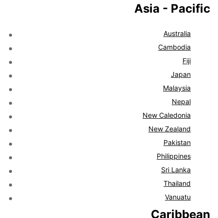
Asia - Pacific
Australia
Cambodia
Fiji
Japan
Malaysia
Nepal
New Caledonia
New Zealand
Pakistan
Philippines
Sri Lanka
Thailand
Vanuatu
Caribbean