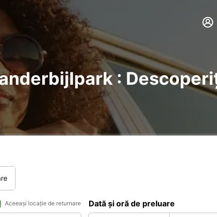
anderbijlpark : Descoperiți
are
Dată și oră de preluare
Aceeași locație de returnare