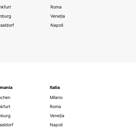
nkfurt
Roma
mburg
Veneția
seldorf
Napoli
mania
Italia
nchen
Milano
nkfurt
Roma
mburg
Veneția
seldorf
Napoli