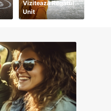
Vizitează Regatul
Unit
Pregătește-te pentru o
călătorie de neuitat!