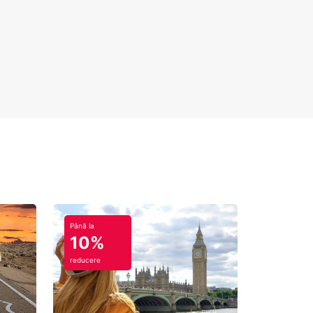
Până la
10%
reducere