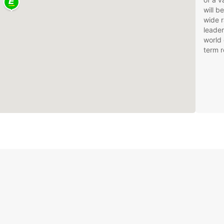
will b
wide r
leader
world 
term r