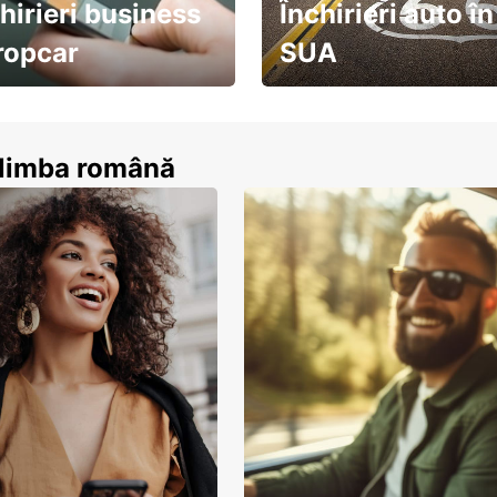
hirieri business
Închirieri auto în
ropcar
SUA
ează-te acum
descoperă țara pe șosea!
n limba română