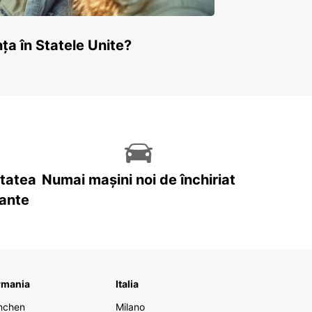
ța în Statele Unite?
itatea
Numai mașini noi de închiriat
tante
rmania
Italia
nchen
Milano