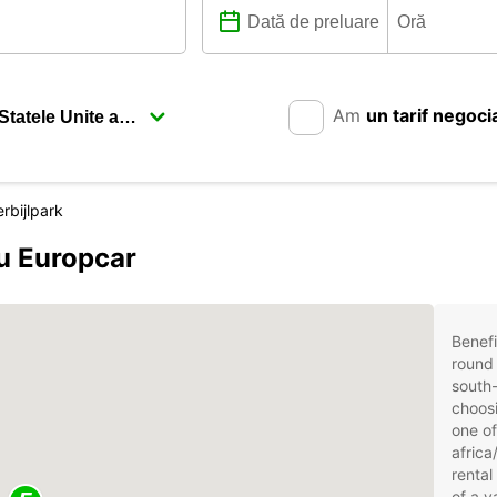
Am
un tarif negoci
rbijlpark
cu Europcar
Benefi
round 
south-
choosi
one of
africa
rental
of a v