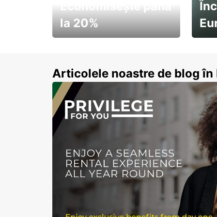
Economisește până
Înc
la 20%
Eu
Pornește la drum cu
Abon
economii de vară
Articolele noastre de blog î