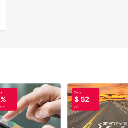
la
De la
0%
$ 52
ere
/zi