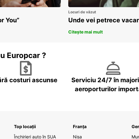
Locuri de văzut
or You”
Unde vei petrece vacan
Citește mai mult
cu Europcar ?
ără costuri ascunse
Serviciu 24/7 în major
aeroporturilor impor
Top locații
Franța
Ge
Închirieri auto în SUA
Nisa
Mu