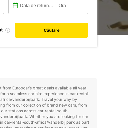
at
Căutare
t from Europcar’s great deals available all year
for a seamless car hire experience in car-rental-
africa/vanderbijlpark. Travel your way by
ng from our collection of brand new cars, from
 our stations across car-rental-south-
/vanderbijlpark. Whether you are looking for car
 in car-rental-south-africa/vanderbijlpark as part
acation, or renting a car for a special event, you