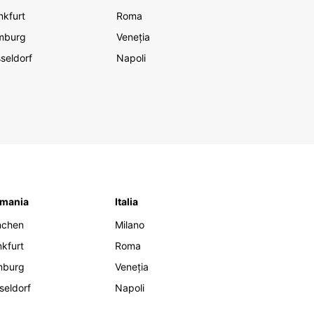
nkfurt
Roma
mburg
Veneția
seldorf
Napoli
mania
Italia
nchen
Milano
nkfurt
Roma
mburg
Veneția
seldorf
Napoli