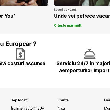
Locuri de văzut
or You”
Unde vei petrece vacan
Citește mai mult
cu Europcar ?
ără costuri ascunse
Serviciu 24/7 în major
aeroporturilor impor
Top locații
Franța
Ge
Închirieri auto în SUA
Nisa
Mu