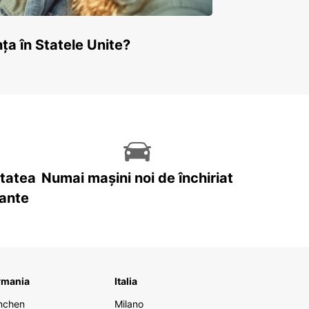
ța în Statele Unite?
itatea
Numai mașini noi de închiriat
tante
rmania
Italia
nchen
Milano