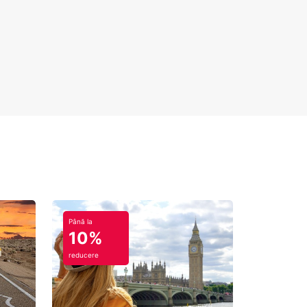
Până la
10%
reducere