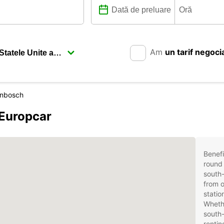
Am
un tarif negoci
enbosch
 Europcar
Benefi
round 
south-
from o
statio
Whethe
south-
rentin