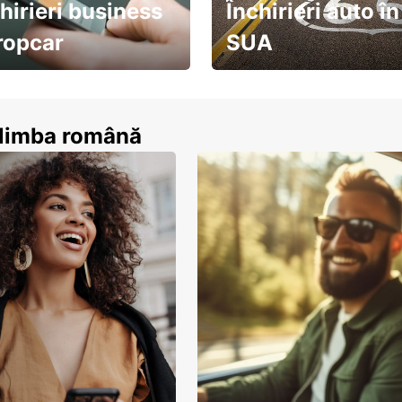
hirieri business
Închirieri auto în
ropcar
SUA
ează-te acum
descoperă țara pe șosea!
n limba română