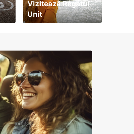
Vizitează Regatul
Unit
Pregătește-te pentru o
călătorie de neuitat!