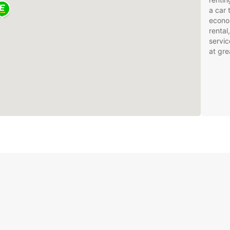
a car 
econom
rental
servic
at gre