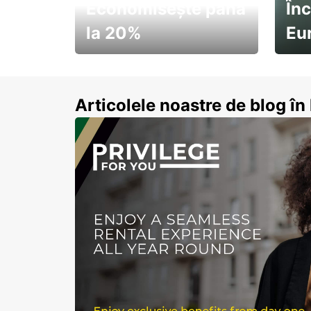
Economisește până
Înc
la 20%
Eu
Pornește la drum cu
Abon
economii de vară
Articolele noastre de blog î