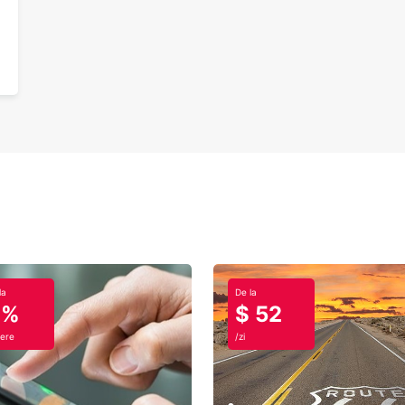
la
De la
0%
$ 52
ere
/zi