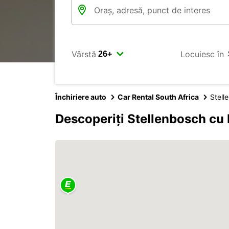
Vârstă
Locuiesc în
Închiriere auto
Car Rental South Africa
Stell
Descoperiți Stellenbosch cu