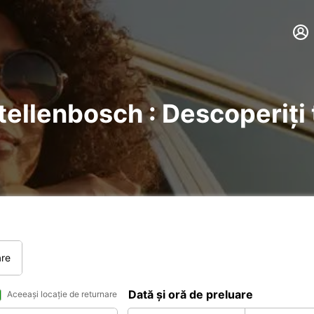
Stellenbosch : Descoperiți 
are
Dată și oră de preluare
Aceeași locație de returnare