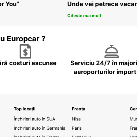
or You”
Unde vei petrece vacan
Citește mai mult
cu Europcar ?
ără costuri ascunse
Serviciu 24/7 în major
aeroporturilor impor
Top locații
Franța
Ge
Închirieri auto în SUA
Nisa
Mu
Închirieri auto în Germania
Paris
Fra