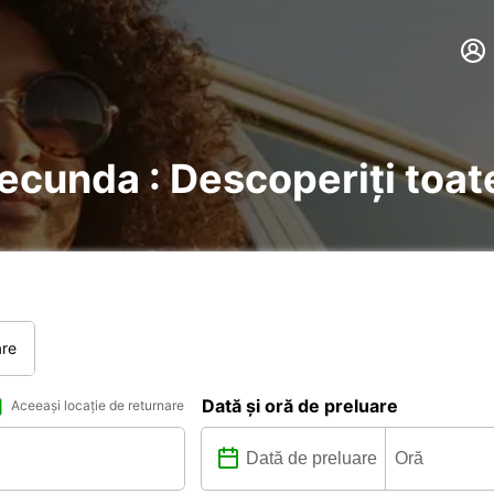
Secunda : Descoperiți toate
are
Dată și oră de preluare
Aceeași locație de returnare