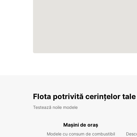
Flota potrivită cerințelor tale
Testează noile modele
Mașini de oraș
Modele cu consum de combustibil
Desc