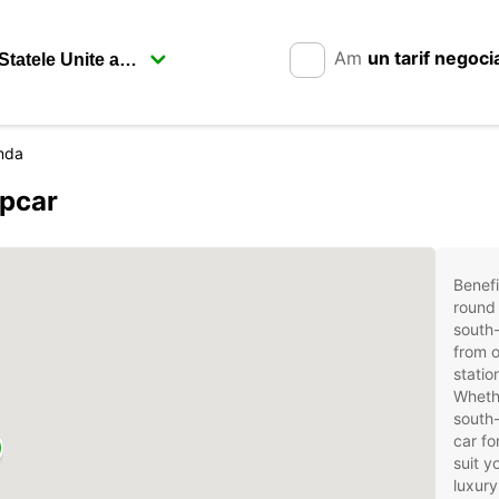
Am
un tarif negoci
nda
opcar
Benefi
round 
south-
from o
statio
Whethe
south-
car fo
suit 
luxury