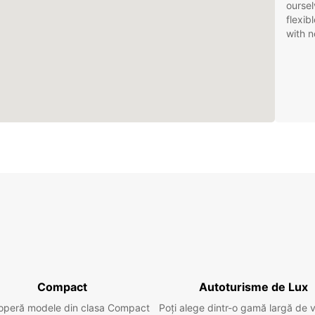
oursel
flexib
with n
Compact
Autoturisme de Lux
operă modele din clasa Compact
Poți alege dintr-o gamă largă de 