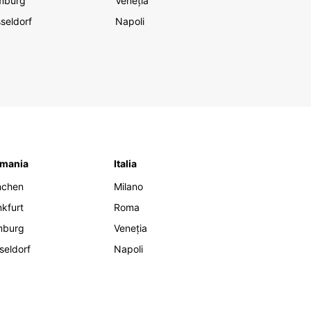
mburg
Veneția
seldorf
Napoli
mania
Italia
nchen
Milano
nkfurt
Roma
mburg
Veneția
seldorf
Napoli