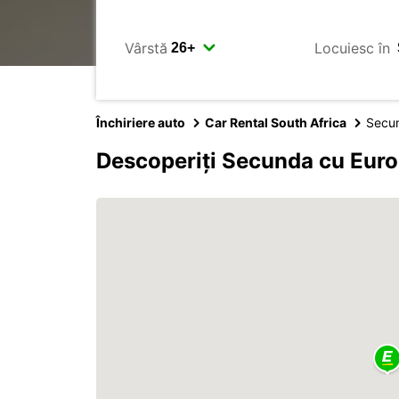
Vârstă
Locuiesc în
Închiriere auto
Car Rental South Africa
Secu
Descoperiți Secunda cu Eur