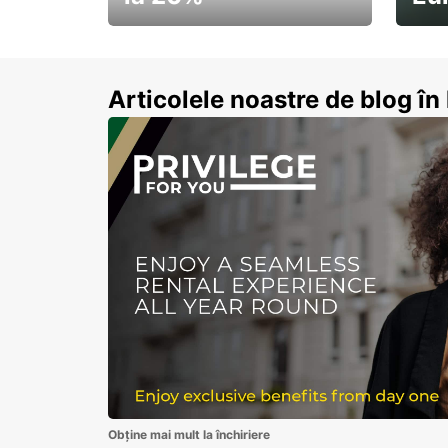
Pornește la drum cu
Abon
economii de vară
Articolele noastre de blog î
Obține mai mult la închiriere