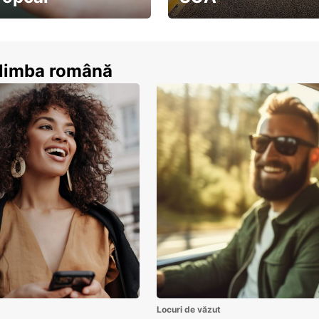
ează-te acum
descoperă țara pe șosea!
n limba română
Locuri de văzut