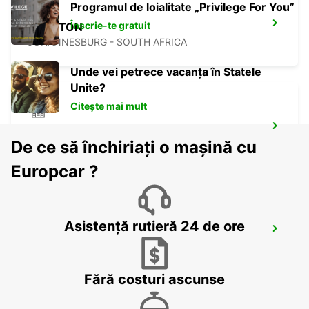
Programul de loialitate „Privilege For You”
Înscrie-te gratuit
SANDTON
JOHANNESBURG - SOUTH AFRICA
Unde vei petrece vacanța în Statele
Unite?
Citește mai mult
MIDRAND
De ce să închiriați o mașină cu
MIDRAND - SOUTH AFRICA
Europcar ?
Asistență rutieră 24 de ore
BRAAMFONTEIN
BRAAMFONTEIN - SOUTH AFRICA
Fără costuri ascunse