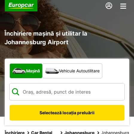
Închiriere mașină și utilitar la
Johannesburg Airport
Ce tip de vehicul?
Mașină
Vehicule Autoutilitare
Selectează locația preluării
Închiriere
Car Rental
Johannesburg
Johannesburg