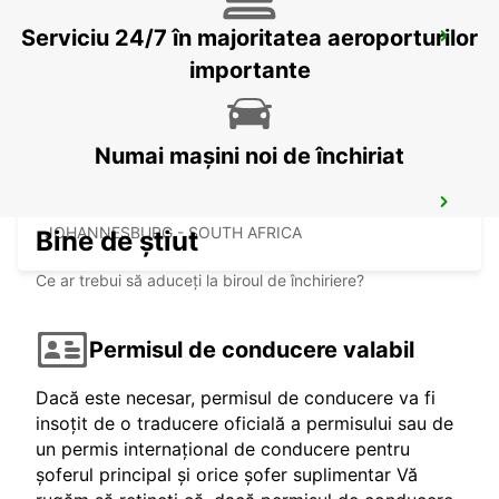
Serviciu 24/7 în majoritatea aeroporturilor
FOURWAYS
JOHANNESBURG - SOUTH AFRICA
importante
Numai mașini noi de închiriat
RANDBURG
JOHANNESBURG - SOUTH AFRICA
Bine de știut
Ce ar trebui să aduceți la biroul de închiriere?
Permisul de conducere valabil
Dacă este necesar, permisul de conducere va fi
insoțit de o traducere oficială a permisului sau de
un permis internațional de conducere pentru
șoferul principal și orice șofer suplimentar Vă