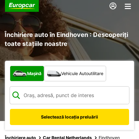
Închiriere auto în Eindhoven : Descoperiți
toate stațiile noastre
Ce tip de vehicul?
Mașină
Vehicule Autoutilitare
Selectează locația preluării
Închiriere auto
Car Rental Netherlands
Eindhoven