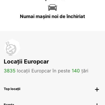
Numai mașini noi de închiriat
Locații Europcar
3835
locații Europcar în peste
140
țări
Top locații
Franța