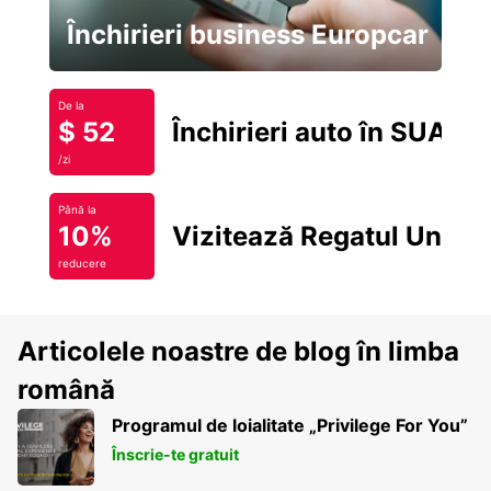
Închirieri business Europcar
De la
$ 52
Închirieri auto în SUA
/zi
Până la
10%
Vizitează Regatul Unit
reducere
Articolele noastre de blog în limba
română
Programul de loialitate „Privilege For You”
Înscrie-te gratuit