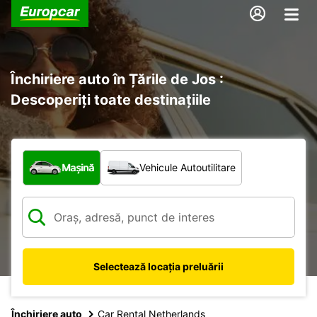
Închiriere auto în Țările de Jos :
Descoperiți toate destinațiile
Ce tip de vehicul?
Mașină
Vehicule Autoutilitare
Selectează locația preluării
Închiriere auto
Car Rental Netherlands