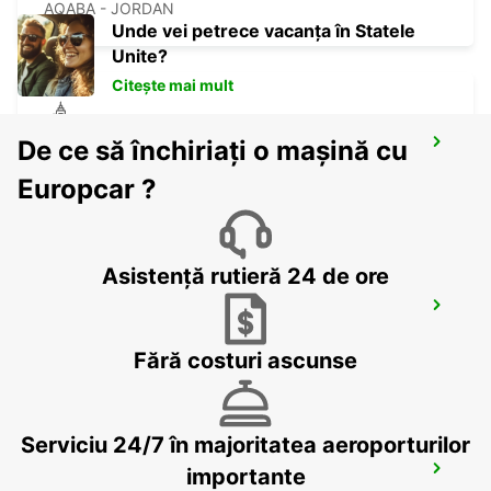
AQABA - JORDAN
Unde vei petrece vacanța în Statele
Unite?
Citește mai mult
De ce să închiriați o mașină cu
BEIT SHEMESH
BEIT SHEMESH - ISRAEL
Europcar ?
Asistență rutieră 24 de ore
JERUSALEM KING DAVID
JERUSALEM - ISRAEL
Fără costuri ascunse
Serviciu 24/7 în majoritatea aeroporturilor
ASHDOD
importante