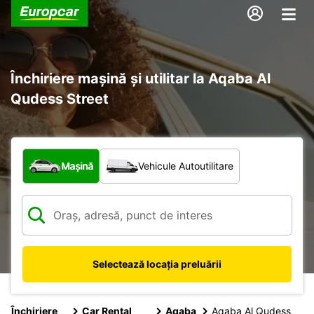
Închiriere mașină și utilitar la Aqaba Al
Qudess Street
Ce tip de vehicul?
Mașină
Vehicule Autoutilitare
Selectează locația preluării
Închiriere
Car Rental
Aqaba
Aqaba Al Qudess