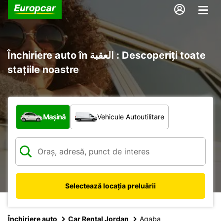
Închiriere auto în العقبة : Descoperiți toate
stațiile noastre
Ce tip de vehicul?
Mașină
Vehicule Autoutilitare
Selectează locația preluării
Închiriere auto
Car Rental Jordan
Aqaba