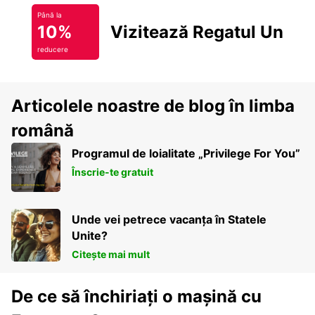
Până la
10%
Vizitează Regatul Unit
reducere
Articolele noastre de blog în limba
română
Programul de loialitate „Privilege For You”
Înscrie-te gratuit
Unde vei petrece vacanța în Statele
Unite?
Citește mai mult
De ce să închiriați o mașină cu