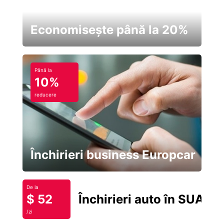
Economisește până la 20%
Până la
10%
reducere
Închirieri business Europcar
De la
$ 52
Închirieri auto în SUA
/zi