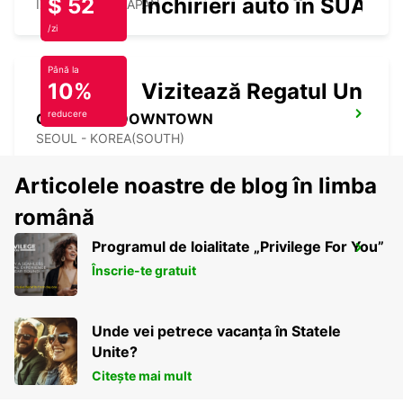
$ 52
Închirieri auto în SUA
IZUMISANO - JAPAN
/zi
Până la
10%
Vizitează Regatul Unit
reducere
GANGNAM DOWNTOWN
SEOUL - KOREA(SOUTH)
Articolele noastre de blog în limba
română
Programul de loialitate „Privilege For You”
YONGSAN DOWNTOWN
Înscrie-te gratuit
SEOUL - KOREA(SOUTH)
Unde vei petrece vacanța în Statele
Unite?
Citește mai mult