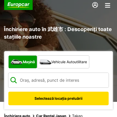
Închiriere auto în 武雄市 : Descoperiți toate
stațiile noastre
Ce tip de vehicul?
Mașină
Vehicule Autoutilitare
Selectează locația preluării
Închiriere auto
Car Rental Japan
Takeo