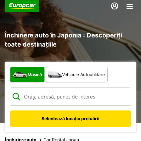
Închiriere auto în Japonia : Descoperiți
toate destinațiile
Ce tip de vehicul?
Mașină
Vehicule Autoutilitare
Selectează locația preluării
Închiriere auto
Car Rental Japan