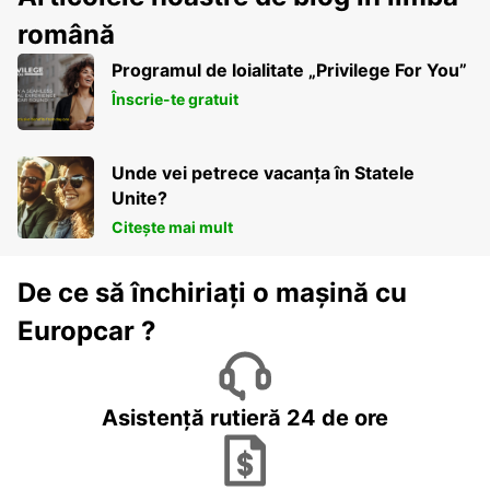
română
Programul de loialitate „Privilege For You”
Înscrie-te gratuit
Unde vei petrece vacanța în Statele
Unite?
Citește mai mult
De ce să închiriați o mașină cu
Europcar ?
Asistență rutieră 24 de ore