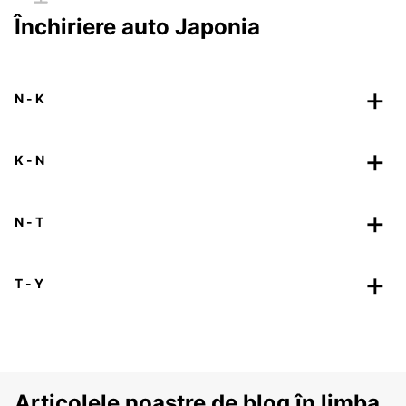
Închiriere auto Japonia
N - K
K - N
N - T
T - Y
Articolele noastre de blog în limba