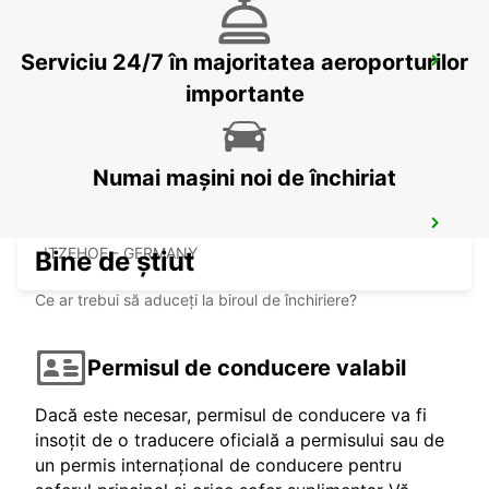
Serviciu 24/7 în majoritatea aeroporturilor
ODENSE
ODENSE C - DENMARK
importante
Numai mașini noi de închiriat
ITZEHOE
ITZEHOE - GERMANY
Bine de știut
Ce ar trebui să aduceți la biroul de închiriere?
Permisul de conducere valabil
Dacă este necesar, permisul de conducere va fi
insoțit de o traducere oficială a permisului sau de
un permis internațional de conducere pentru