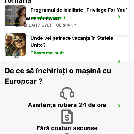
română
Programul de loialitate „Privilege For You”
Înscrie-te gratuit
SYLT WESTERLAND
WESTERLAND SYLT - GERMANY
Unde vei petrece vacanța în Statele
Unite?
Citește mai mult
KOLDING
De ce să închiriați o mașină cu
KOLDING - DENMARK
Europcar ?
Asistență rutieră 24 de ore
NEUMUENSTER
NEUMUENSTER - GERMANY
Fără costuri ascunse