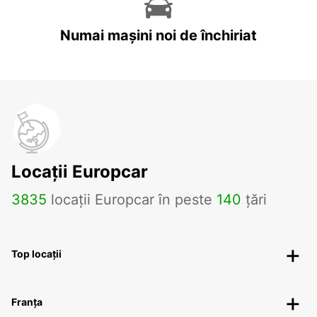
Numai mașini noi de închiriat
Locații Europcar
3835
locații Europcar în peste
140
țări
Top locații
Franța