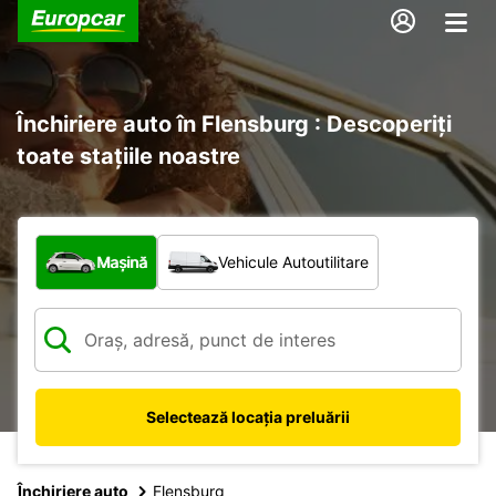
Închiriere auto în Flensburg : Descoperiți
toate stațiile noastre
Ce tip de vehicul?
Mașină
Vehicule Autoutilitare
Selectează locația preluării
Închiriere auto
Flensburg