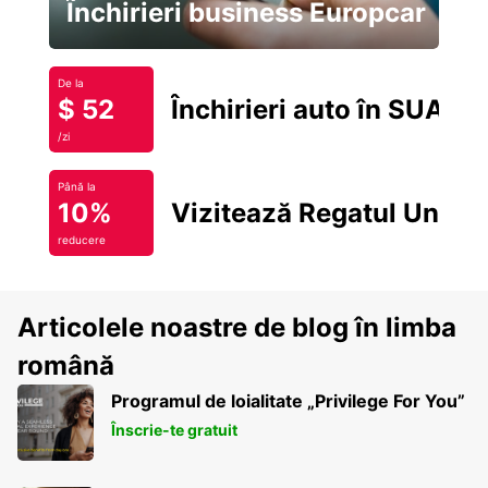
Închirieri business Europcar
De la
$ 52
Închirieri auto în SUA
/zi
Până la
10%
Vizitează Regatul Unit
reducere
Articolele noastre de blog în limba
română
Programul de loialitate „Privilege For You”
Înscrie-te gratuit