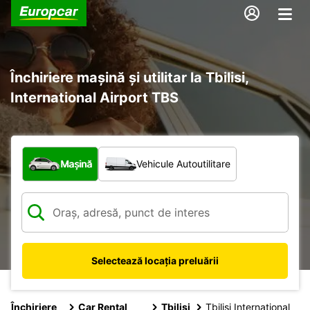
Închiriere mașină și utilitar la Tbilisi,
International Airport TBS
Ce tip de vehicul?
Mașină
Vehicule Autoutilitare
Selectează locația preluării
Închiriere
Car Rental
Tbilisi
Tbilisi International