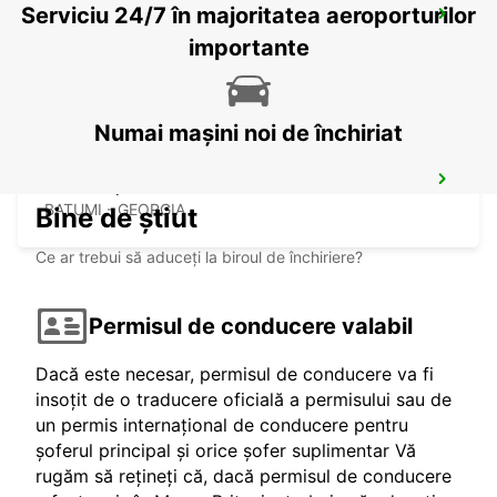
Serviciu 24/7 în majoritatea aeroporturilor
BATUMI, CITY CENTER
BATUMI - GEORGIA
importante
Numai mașini noi de închiriat
BATUMI, AIRPORT BUS / MEET&GREET
BATUMI - GEORGIA
Bine de știut
Ce ar trebui să aduceți la biroul de închiriere?
Permisul de conducere valabil
Dacă este necesar, permisul de conducere va fi
insoțit de o traducere oficială a permisului sau de
un permis internațional de conducere pentru
șoferul principal și orice șofer suplimentar Vă
rugăm să rețineți că, dacă permisul de conducere