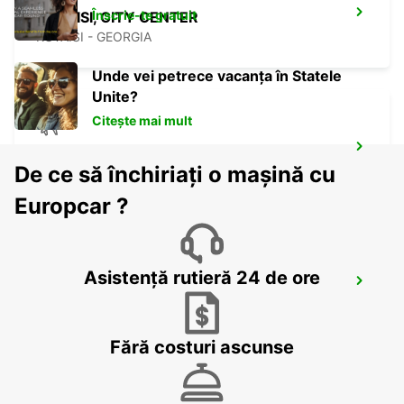
Înscrie-te gratuit
KUTAISI, CITY CENTER
KUTAISI - GEORGIA
Unde vei petrece vacanța în Statele
Unite?
Citește mai mult
KUTAISI AIRPORT
De ce să închiriați o mașină cu
KUTAISI - GEORGIA
Europcar ?
Asistență rutieră 24 de ore
MEDJUGORJE MEET AND GREET
MEDJUGORJE - BOSNIA AND HERZEGOVINA
Fără costuri ascunse