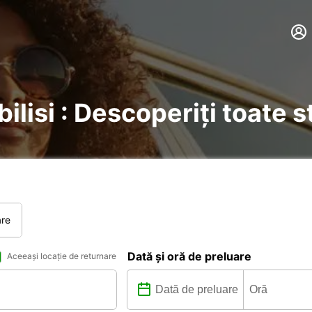
bilisi : Descoperiți toate s
are
Dată și oră de preluare
Aceeași locație de returnare