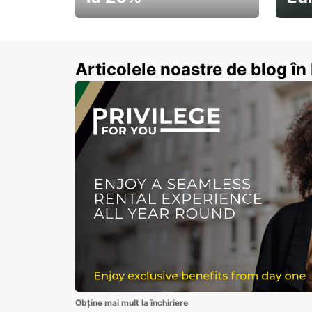
Pornește la drum cu
Abon
economii de vară
Articolele noastre de blog î
Obține mai mult la închiriere