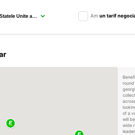
Am
un tarif negoci
ar
Benefi
round 
georgi
collec
across
lookin
of a v
will b
wide r
leader