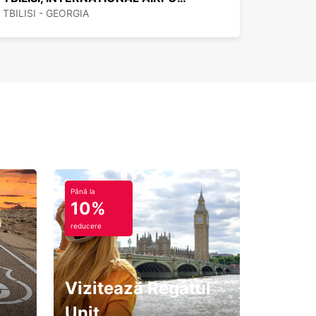
TBILISI - GEORGIA
Până la
10%
reducere
Vizitează Regatul
Unit