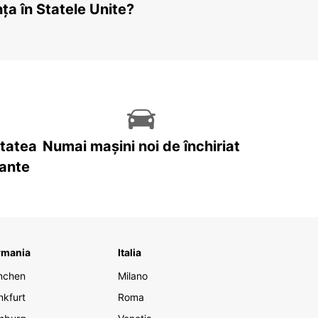
ța în Statele Unite?
itatea
Numai mașini noi de închiriat
tante
rmania
Italia
nchen
Milano
nkfurt
Roma