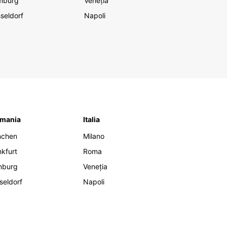
mburg
Veneția
seldorf
Napoli
mania
Italia
nchen
Milano
nkfurt
Roma
mburg
Veneția
seldorf
Napoli