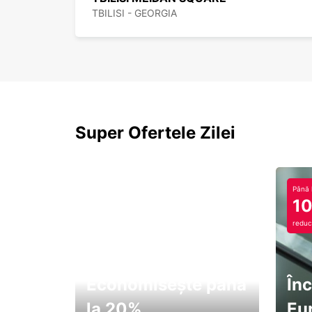
TBILISI - GEORGIA
Super Ofertele Zilei
Până 
1
reduc
Economisește până
Înc
la 20%
Eu