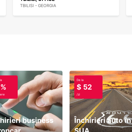
TBILISI - GEORGIA
la
De la
0%
$ 52
ere
/zi
hirieri business
Închirieri auto în
ropcar
SUA