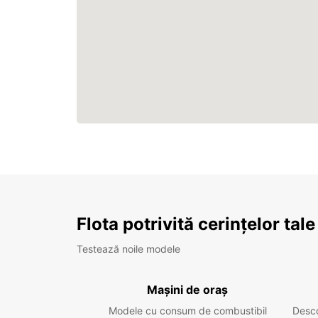
Flota potrivită cerințelor tale
Testează noile modele
Mașini de oraș
Modele cu consum de combustibil
Desc