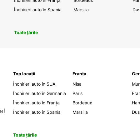
Închirieri auto în Franța
Bordeaux
Ha
Închirieri auto în Spania
Marsilia
Dus
Toate țările
Top locații
Franța
Ger
Închirieri auto în SUA
Nisa
Mu
Închirieri auto în Germania
Paris
Fra
Închirieri auto în Franța
Bordeaux
Ha
e!
Închirieri auto în Spania
Marsilia
Dus
Toate țările