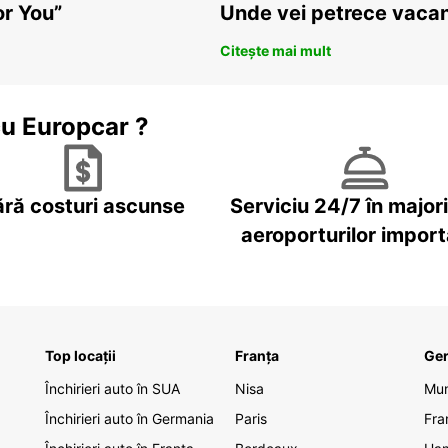
or You”
Unde vei petrece vacan
Citește mai mult
cu Europcar ?
ără costuri ascunse
Serviciu 24/7 în major
aeroporturilor impor
Top locații
Franța
Ge
Închirieri auto în SUA
Nisa
Mu
Închirieri auto în Germania
Paris
Fra