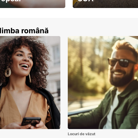
ează-te acum
descoperă țara pe șosea!
n limba română
Locuri de văzut