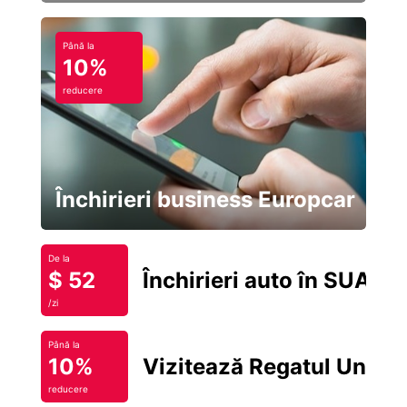
Până la
10%
reducere
Închirieri business Europcar
De la
$ 52
Închirieri auto în SUA
/zi
Până la
10%
Vizitează Regatul Unit
reducere