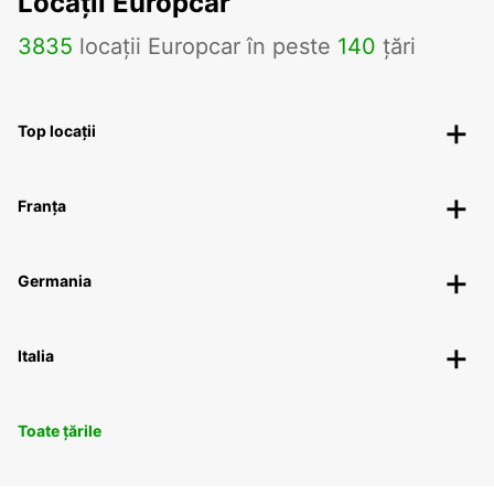
Locații Europcar
3835
locații Europcar în peste
140
țări
Top locații
Franța
Germania
Italia
Toate țările