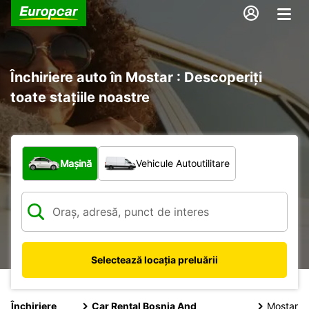
Închiriere auto în Mostar : Descoperiți
toate stațiile noastre
Ce tip de vehicul?
Mașină
Vehicule Autoutilitare
Selectează locația preluării
Închiriere
Car Rental Bosnia And
Mostar