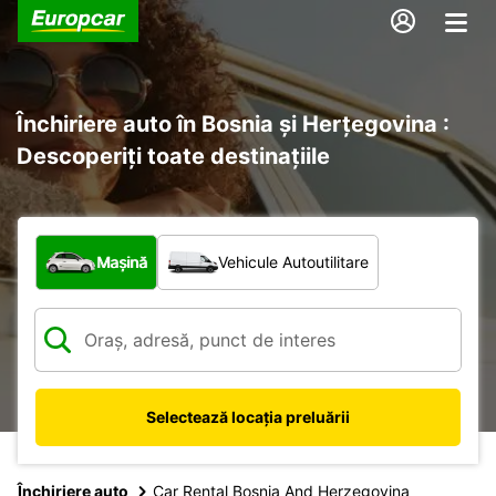
Închiriere auto în Bosnia și Herțegovina :
Descoperiți toate destinațiile
Ce tip de vehicul?
Mașină
Vehicule Autoutilitare
Selectează locația preluării
Închiriere auto
Car Rental Bosnia And Herzegovina