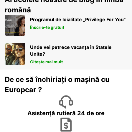
română
Programul de loialitate „Privilege For You”
Înscrie-te gratuit
Unde vei petrece vacanța în Statele
Unite?
Citește mai mult
De ce să închiriați o mașină cu
Europcar ?
Asistență rutieră 24 de ore