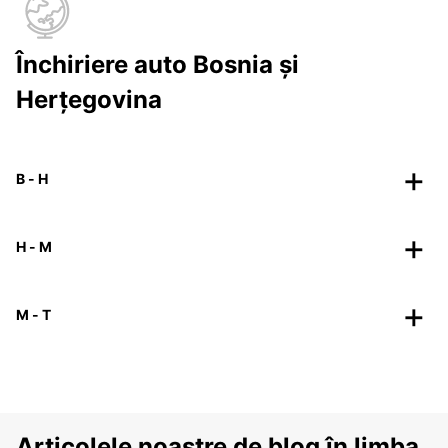
Închiriere auto Bosnia și
Herțegovina
B - H
H - M
M - T
Articolele noastre de blog în limba