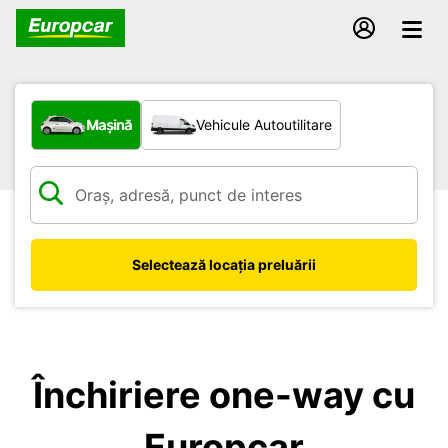
Ce tip de vehicul?
Mașină
Vehicule Autoutilitare
Selectează locația preluării
Închiriere one-way cu
Europcar