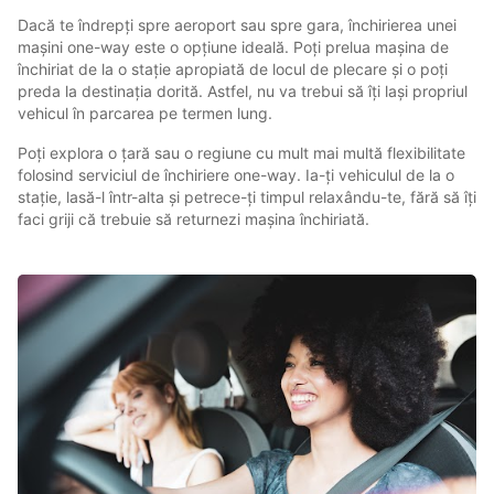
Dacă te îndrepți spre aeroport sau spre gara, închirierea unei
mașini one-way este o opțiune ideală. Poți prelua mașina de
închiriat de la o stație apropiată de locul de plecare și o poți
preda la destinația dorită. Astfel, nu va trebui să îți lași propriul
vehicul în parcarea pe termen lung.
Poți explora o țară sau o regiune cu mult mai multă flexibilitate
folosind serviciul de închiriere one-way. Ia-ți vehiculul de la o
stație, lasă-l într-alta și petrece-ți timpul relaxându-te, fără să îți
faci griji că trebuie să returnezi mașina închiriată.