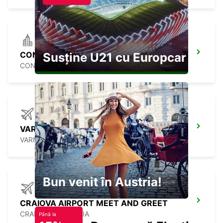
CONSTANTA DOWN TOWN
Susține U21 cu Europcar
CONSTANTA - ROMANIA
VARNA INTERNATIONAL AIRPORT
VARNA - BULGARIA
Bun venit în Austria!
CRAIOVA AIRPORT MEET AND GREET
CRAIOVA - ROMANIA
Până la