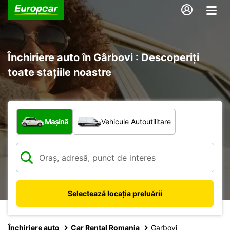
Închiriere auto în Gârbovi : Descoperiți
toate stațiile noastre
Ce tip de vehicul?
Mașină
Vehicule Autoutilitare
Selectează locația preluării
Închiriere auto
Car Rental Romania
Garbovi