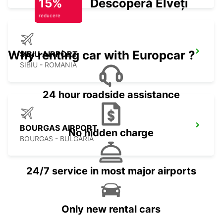
15%
Descoperă Elveția
reducere
Why renting car with Europcar ?
SIBIU AIRPORT
SIBIU - ROMANIA
24 hour roadside assistance
BOURGAS AIRPORT
No hidden charge
BOURGAS - BULGARIA
24/7 service in most major airports
Only new rental cars