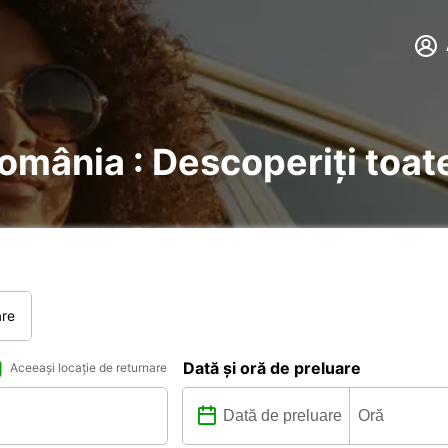
România : Descoperiți toate
are
Dată și oră de preluare
Aceeași locație de returnare