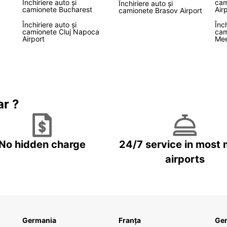
Închiriere auto și
cam
Închiriere auto și
camionete Bucharest
Air
camionete Brasov Airport
Închiriere auto și
Înch
camionete Cluj Napoca
cam
Airport
Mee
ar ?
No hidden charge
24/7 service in most 
airports
Germania
Franța
Ge