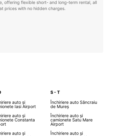
e, offering flexible short- and long-term rental, all
at prices with no hidden charges.
O
S - T
iriere auto și
Închiriere auto Sâncraiu
ionete Iasi Airport
de Mureș
iriere auto și
Închiriere auto și
ionete Constanta
camionete Satu Mare
port
Airport
iriere auto și
Închiriere auto și