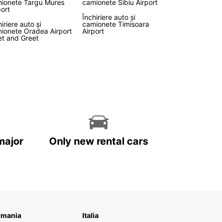
ionete Targu Mures
camionete Sibiu Airport
port
Închiriere auto și
iriere auto și
camionete Timisoara
ionete Oradea Airport
Airport
t and Greet
major
Only new rental cars
rmania
Italia