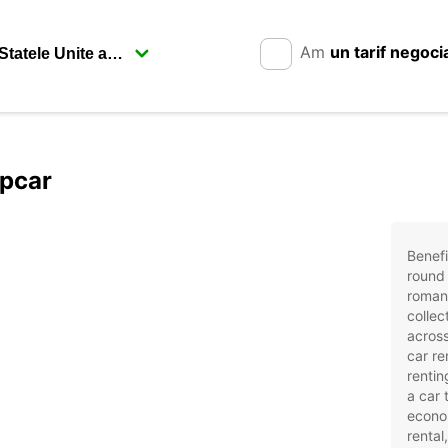
Am
un tarif negoci
opcar
Benefi
round 
romani
collec
across
car re
rentin
a car 
econom
rental