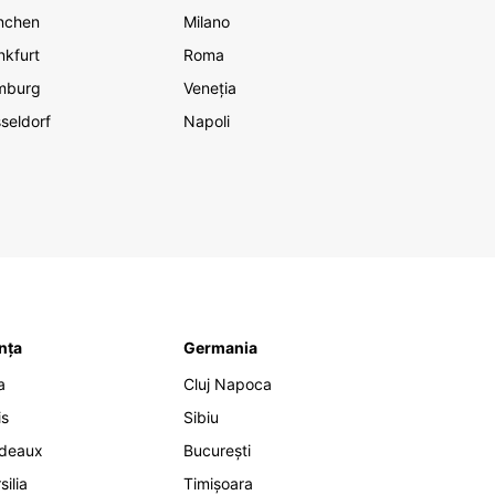
nchen
Milano
nkfurt
Roma
mburg
Veneția
seldorf
Napoli
nța
Germania
a
Cluj Napoca
is
Sibiu
deaux
București
silia
Timișoara