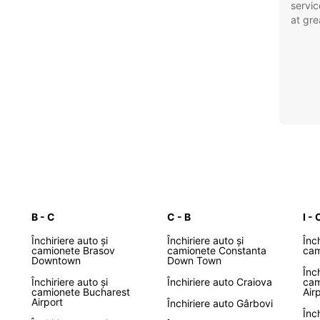
servic
at gre
B - C
C - B
I - 
Închiriere auto și
Închiriere auto și
Înch
camionete Brasov
camionete Constanta
cam
Downtown
Down Town
Înch
Închiriere auto și
Închiriere auto Craiova
cam
camionete Bucharest
Air
Airport
Închiriere auto Gârbovi
Înch